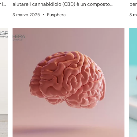
 le
aiutareIl cannabidiolo (CBD) è un composto
per
presente nella pianta di ca...
com
3 marzo 2025
Eusphera
3 m