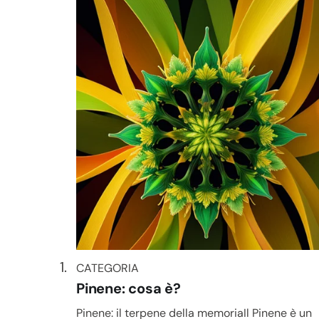
CATEGORIA
CATEGORIA
Pinene: cosa è?
Pinene: il terpene della memoriaIl Pinene è un