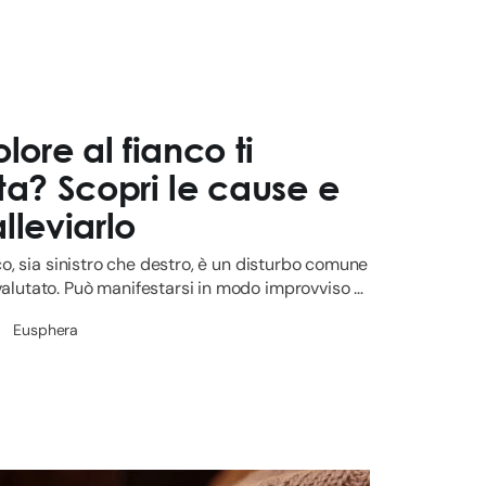
lore al fianco ti
a? Scopri le cause e
leviarlo
nco, sia sinistro che destro, è un disturbo comune
alutato. Può manifestarsi in modo improvviso o
o sordo, e ...
Eusphera