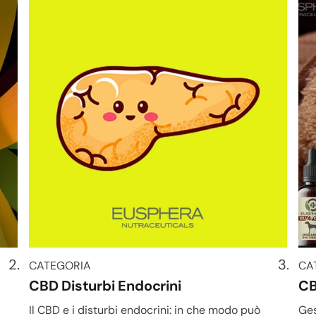
CATEGORIA
CA
CATEGORIA
CA
CBD Disturbi Endocrini
CB
Il CBD e i disturbi endocrini: in che modo può
Ges