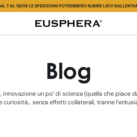
AL 7 AL 19/08 LE SPEDIZIONI POTREBBERO SUBIRE LIEVI RALLENTA
Notizie
e
info
utili
Blog
sul
CBD
i, innovazione un po’ di scienza (quella che piace d
 curiosità… senza effetti collaterali, tranne l’entus