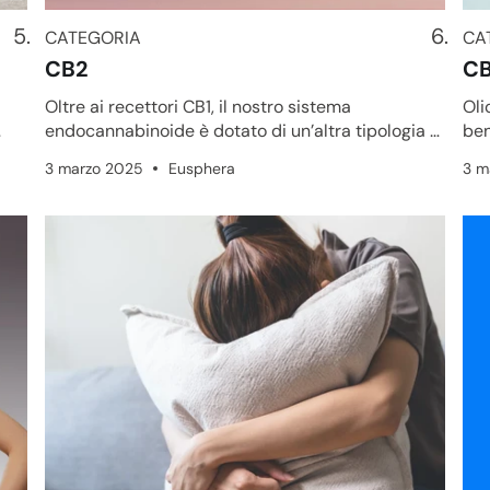
CATEGORIA
CA
CATEGORIA
CA
CB2
CB
Oltre ai recettori CB1, il nostro sistema
Oli
endocannabinoide è dotato di un’altra tipologia di
ben
recettori: i CB2, che so...
udi
3 marzo 2025
Eusphera
3 m