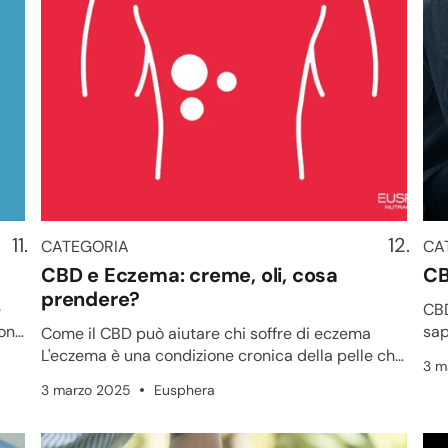
CATEGORIA
CA
CATEGORIA
CA
CBD e Eczema: creme, oli, cosa
CB
prendere?
e
CBD
sap
Come il CBD può aiutare chi soffre di eczema
sap
L'eczema è una condizione cronica della pelle che
3 m
può causare prurito i...
3 marzo 2025
Eusphera