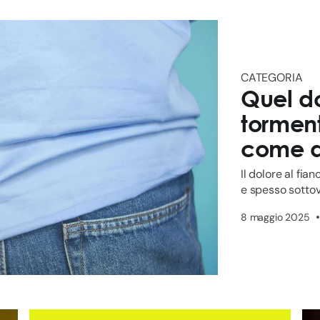
CATEGORIA
Quel do
torment
come al
Il dolore al fia
e spesso sottov
costante, acuto 
8 maggio 2025