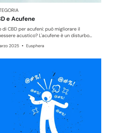
TEGORIA
TEGORIA
D e Acufene
o di CBD per acufeni: può migliorare il
essere acustico? L'acufene è un disturbo
tivo invalidante caratteriz...
arzo 2025
Eusphera