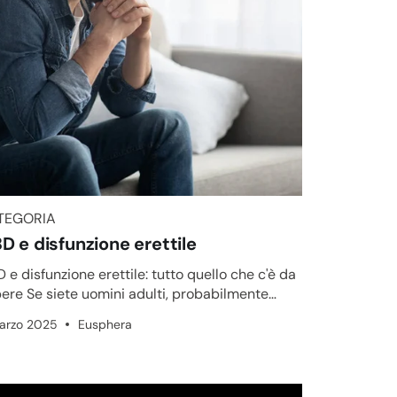
TEGORIA
TEGORIA
D e disfunzione erettile
 e disfunzione erettile: tutto quello che c'è da
ere Se siete uomini adulti, probabilmente
ete che la disfun...
arzo 2025
Eusphera