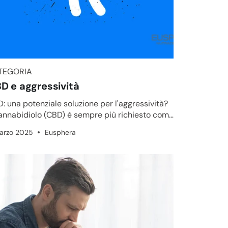
TEGORIA
TEGORIA
D e aggressività
: una potenziale soluzione per l'aggressività?
cannabidiolo (CBD) è sempre più richiesto come
edio naturale ...
arzo 2025
Eusphera