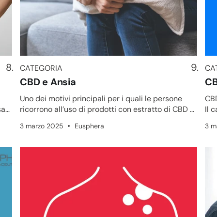
CATEGORIA
CA
CATEGORIA
CA
CBD e Ansia
CB
Uno dei motivi principali per i quali le persone
CBD
sa
ricorrono all’uso di prodotti con estratto di CBD è
Il 
il desiderio di ...
rim
3 marzo 2025
Eusphera
3 m