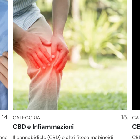
CATEGORIA
CA
CATEGORIA
CA
CBD e Infiammazioni
CB
ione
Il cannabidiolo (CBD) e altri fitocannabinoidi
CBD