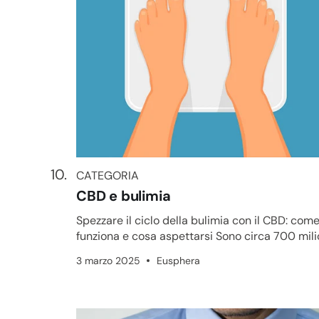
CATEGORIA
CATEGORIA
CBD e bulimia
Spezzare il ciclo della bulimia con il CBD: com
funziona e cosa aspettarsi Sono circa 700 milioni
le persone in tut...
3 marzo 2025
Eusphera