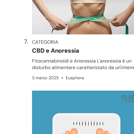
CATEGORIA
CATEGORIA
CBD e Anoressia
Fitocannabinoidi e Anoressia L'anoressia è un
disturbo alimentare caratterizzato da un'inten
paura di ingrassare. Q...
3 marzo 2025
Eusphera