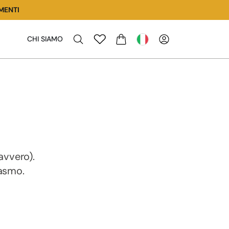
MENTI
CHI SIAMO
CARRELLO
avvero).
iasmo.