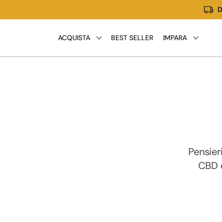
D
Vai
direttamente
ai
ACQUISTA
BEST SELLER
IMPARA
contenuti
Pensier
CBD e