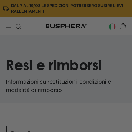
DAL 7 AL 19/08 LE SPEDIZIONI POTREBBERO SUBIRE LIEVI
Vai
RALLENTAMENTI
direttamente
ai
contenuti
Resi
CARR
e
rimborsi
Resi e rimborsi
Informazioni su restituzioni, condizioni e
modalità di rimborso