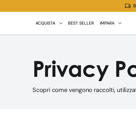
D
Vai
direttamente
ai
ACQUISTA
BEST SELLER
IMPARA
contenuti
Privacy Po
Scopri come vengono raccolti, utilizzati