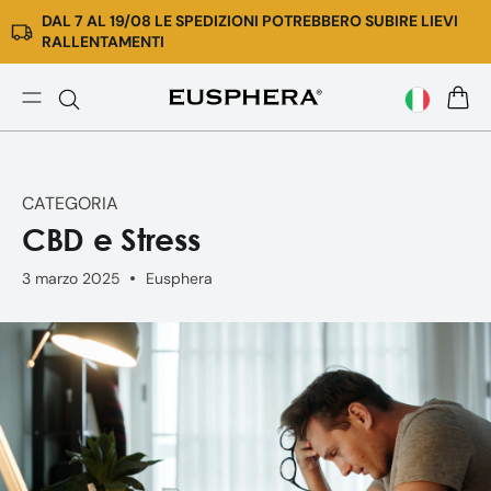
DAL 7 AL 19/08 LE SPEDIZIONI POTREBBERO SUBIRE LIEVI
Vai
RALLENTAMENTI
direttamente
ai
contenuti
CBD
CARR
e
Stress:
gli
CATEGORIA
effetti
CBD e Stress
rilassanti
dei
3 marzo 2025
Eusphera
Cannabinoidi