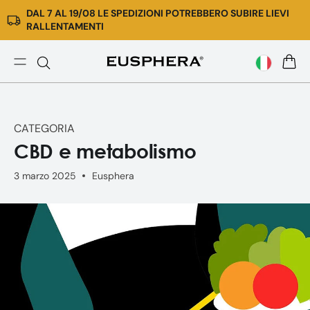
DAL 7 AL 19/08 LE SPEDIZIONI POTREBBERO SUBIRE LIEVI
Vai
RALLENTAMENTI
direttamente
ai
contenuti
CBD
CARR
e
Metabolismo
|
CATEGORIA
I
CBD e metabolismo
cannabinoidi
possono
3 marzo 2025
Eusphera
aiutare
il
metabolsimo