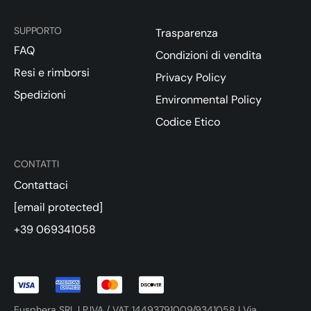
SUPPORTO
Trasparenza
FAQ
Condizioni di vendita
Resi e rimborsi
Privacy Policy
Spedizioni
Environmental Policy
Codice Etico
CONTATTI
Contattaci
[email protected]
+39 069341058
Eusphera SRL | P.IVA / VAT 14493791009/9341058 | Via