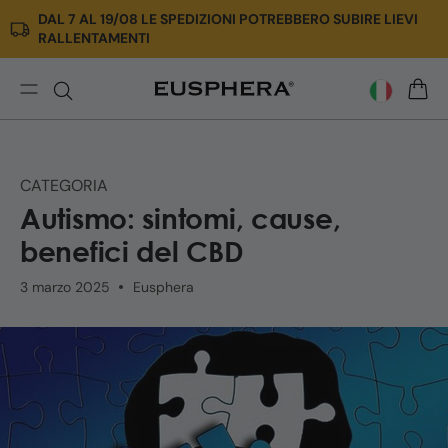
DAL 7 AL 19/08 LE SPEDIZIONI POTREBBERO SUBIRE LIEVI
Vai
RALLENTAMENTI
direttamente
ai
contenuti
Autismo:
CARR
cause,
sintomi
e
CATEGORIA
ruolo
Autismo: sintomi, cause,
del
CBD
benefici del CBD
3 marzo 2025
Eusphera