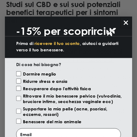
Studi sul CBD e sui suoi potenziali
benefici terapeutici per i sintomi
del DSA
-15% per scoprirci🌿
Prima di
ricevere il tuo sconto
, aiutaci a guidarti
verso il tuo benessere.
Diversi studi hanno esaminato i potenziali
benefici terapeutici nell'interazione di
Di cosa hai bisogno?
cannabis e autismo
per la gestione dei
Motivazione Visita
Dormire meglio
sintomi di DSA. Uno studio clinico pubblicato
Ridurre stress e ansia
sul Journal of Autism and Developmental
Recuperare dopo l'attività fisica
Disorders ha rilevato che il CBD riduce gli
Ritrovare il mio benessere pelvico (vulvodinia,
attacchi di rabbia e l'irrequietezza nei
bruciore intimo, secchezza vaginale ecc)
Supportare la mia pelle (acne, psoriasi,
pazienti con DSA. Lo studio ha coinvolto 60
eczema, rossori)
bambini e giovani adulti con DSA che sono
Benessere del mio animale
stati assegnati in modo casuale a ricevere
Email
CBD o un placebo. Dopo 7 settimane di