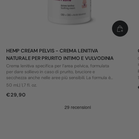
HEMP CREAM PELVIS - CREMA LENITIVA
NATURALE PER PRURITO INTIMO E VULVODINIA
Crema lenitiva specifica per l’area pelvica, formulata
per dare sollievo in caso di prurito, bruciore e
secchezza anche nelle aree più sensibili. La formula è
stata sviluppata tenendo conto delle esigenze di chi
50 mL| 1,7 fl. oz.
convive con vulvodinia e altri disagi intimi.
€29,90