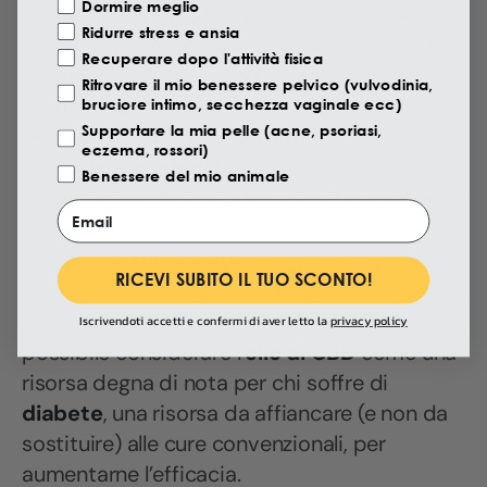
Motivazione Visita
Dormire meglio
rappresentano una grande risorsa nel
Ridurre stress e ansia
contrastare le infiammazioni arteriose che
Recuperare dopo l'attività fisica
purtroppo affliggono molti malati di
Ritrovare il mio benessere pelvico (vulvodinia,
diabete;
bruciore intimo, secchezza vaginale ecc)
Supportare la mia pelle (acne, psoriasi,
Interagendo con il
sistema
eczema, rossori)
endocannabinoide
, il CBD aiuta a
Benessere del mio animale
potenziarne le funzioni e a renderlo, così,
Email
più efficace nel regolare il livello degli
zuccheri nel sangue.
RICEVI SUBITO IL TUO SCONTO!
Tutte queste evidenze ci indicano che è
Iscrivendoti accetti e confermi di aver letto la
privacy policy
possibile considerare l’
olio di CBD
come
una
risorsa degna di nota per chi soffre di
diabete
, una risorsa da affiancare (e non da
sostituire) alle cure convenzionali, per
aumentarne l’efficacia.