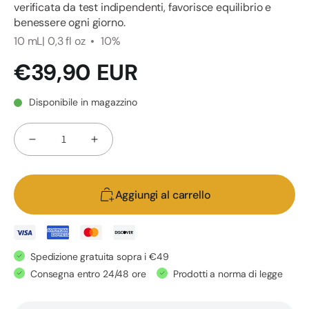
verificata da test indipendenti, favorisce equilibrio e
benessere ogni giorno.
10 mL| 0,3 fl oz
10%
Prezzo
€39,90 EUR
di
listino
Disponibile in magazzino
Quantità
Diminuisci
Aumenta
quantità
quantità
per
per
Aggiungi al carrello
CBD
CBD
OIL
OIL
10%
10%
-
-
Spedizione gratuita sopra i €49
Olio
Olio
Consegna entro 24/48 ore
Prodotti a norma di legge
CBD
CBD
Naturale
Naturale