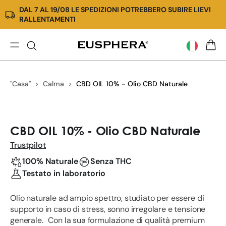
DAL 7 AL 19/08 LE SPEDIZIONI POTREBBERO SUBIRE LIEVI
Vai
RALLENTAMENTI
direttamente
ai
contenuti
Hemp
CARR
Extract
10%
"Casa"
Calma
CBD OIL 10% - Olio CBD Naturale
-
CBD
Oil
Passa
alle
CBD OIL 10% - Olio CBD Naturale
informazioni
Trustpilot
sul
prodotto
100% Naturale
Senza THC
Testato in laboratorio
Olio naturale ad ampio spettro, studiato per essere di
supporto in caso di stress, sonno irregolare e tensione
generale. Con la sua formulazione di qualità premium