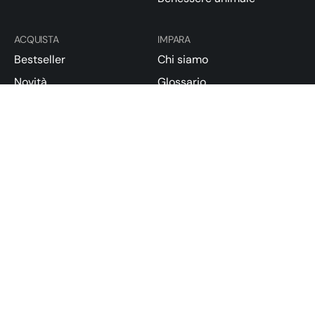
ACQUISTA
IMPARA
Bestseller
Chi siamo
Novità
Glossario
Offerte
Cos’è il CBD
Kit di benessere
Test e certificazioni
Blog
Normative
SUPPORTO
Trasparenza
FAQ
Condizioni di vendita
Resi e rimborsi
Privacy Policy
Spedizioni
Environmental Policy
Codice Etico