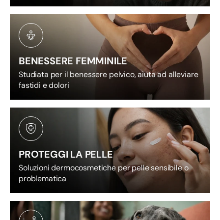
n
E
u
BENESSERE FEMMINILE
r
Studiata per il benessere pelvico, aiuta ad alleviare
fastidi e dolori
o
p
a
PROTEGGI LA PELLE
p
Soluzioni dermocosmetiche per pelle sensibile o
problematica
e
r