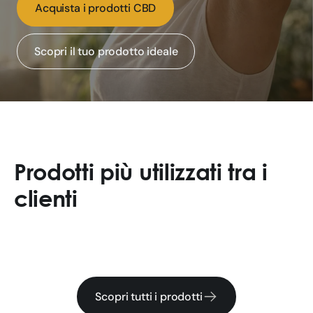
a
Acquista i prodotti CBD
:
Scopri il tuo prodotto ideale
a
z
i
e
Prodotti più utilizzati tra i
clienti
n
d
a
n
Scopri tutti i prodotti