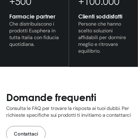
+500
+100.000
Farmacie partner
Clienti soddisfatti
Che distribuiscono i
Persone che hanno
prodotti Eusphera in
scelto soluzioni
tutta Italia con fiducia
affidabili per dormire
quotidiana.
meglio e ritrovare
equilibrio.
Domande frequenti
Consulta le FAQ per trovare la risposta ai tuoi dubbi. Per
richieste specifiche sui prodotti ti invitiamo a contattarci
Contattaci