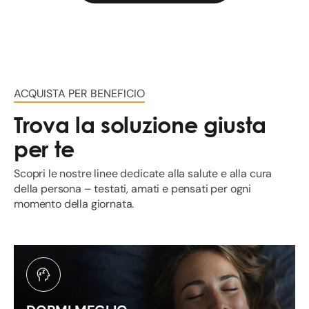
u
t
r
ACQUISTA PER BENEFICIO
a
Trova la soluzione giusta
per te
c
Scopri le nostre linee dedicate alla salute e alla cura
e
della persona – testati, amati e pensati per ogni
momento della giornata.
u
t
i