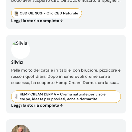
Dopo aver scoperto CBD Oil 30%, è riuscito a "spegnere
la testa", dormire meglio e ritrovare energia e
concentrazione.
CBD OIL 30% - Olio CBD Naturale
Leggi la storia completa
Silvia
Pelle molto delicata e irritabile, con bruciore, pizzicore e
rossori quotidiani. Dopo innumerevoli creme senza
successo, ha scoperto Hemp Cream Derma: ora la sua
pelle è più calma, e anche la sua mente.
HEMP CREAM DERMA - Crema naturale per viso e
corpo, ideata per psoriasi, acne e dermatite
Leggi la storia completa