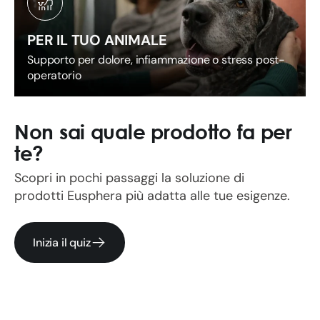
i
PER IL TUO ANIMALE
l
Supporto per dolore, infiammazione o stress post-
operatorio
b
e
Non sai quale prodotto fa per
te?
n
Scopri in pochi passaggi la soluzione di
e
prodotti Eusphera più adatta alle tue esigenze.
s
Inizia il quiz
s
e