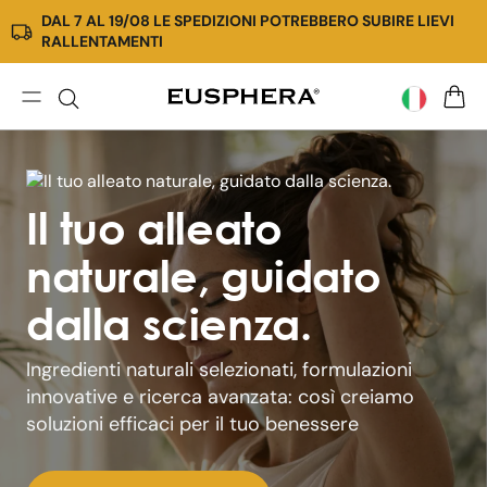
DAL 7 AL 19/08 LE SPEDIZIONI POTREBBERO SUBIRE LIEVI
Vai
RALLENTAMENTI
direttamente
ai
contenuti
E
CARR
u
Il tuo alleato
s
naturale, guidato
p
dalla scienza.
h
Ingredienti naturali selezionati, formulazioni
e
innovative e ricerca avanzata: così creiamo
soluzioni efficaci per il tuo benessere
r