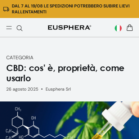
DAL 7 AL 19/08 LE SPEDIZIONI POTREBBERO SUBIRE LIEVI
Vai
RALLENTAMENTI
direttamente
ai
contenuti
CBD:
CARR
cos'
è,
proprietà,
CATEGORIA
come
CBD: cos' è, proprietà, come
usarlo
usarlo
26 agosto 2025
Eusphera Srl