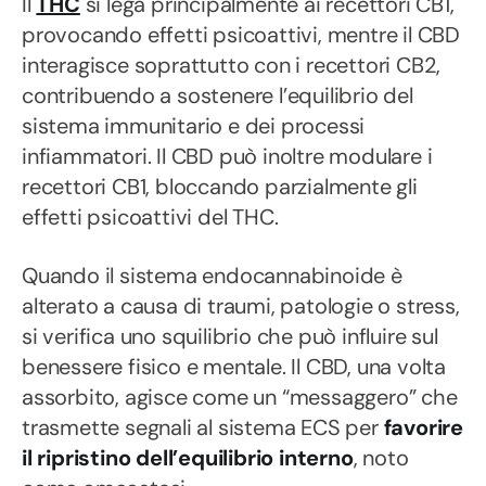
Il
THC
si lega principalmente ai recettori CB1,
provocando effetti psicoattivi, mentre il CBD
interagisce soprattutto con i recettori CB2,
contribuendo a sostenere l’equilibrio del
sistema immunitario e dei processi
infiammatori. Il CBD può inoltre modulare i
recettori CB1, bloccando parzialmente gli
effetti psicoattivi del THC.
Quando il sistema endocannabinoide è
alterato a causa di traumi, patologie o stress,
si verifica uno squilibrio che può influire sul
benessere fisico e mentale. Il CBD, una volta
assorbito, agisce come un “messaggero” che
trasmette segnali al sistema ECS per
favorire
il ripristino dell’equilibrio interno
, noto