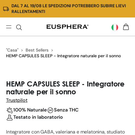
DAL 7 AL 19/08 LE SPEDIZIONI POTREBBERO SUBIRE LIEVI
Vai
RALLENTAMENTI
direttamente
ai
contenuti
EU4SLEEP
CARR
Capsule
|
"Casa"
Best Sellers
Migliora
HEMP CAPSULES SLEEP - Integratore naturale per il sonno
la
qualità
del
Passa
tuo
alle
HEMP CAPSULES SLEEP - Integratore
sonno,
informazioni
naturale per il sonno
dormi
sul
meglio
prodotto
Trustpilot
100% Naturale
Senza THC
Testato in laboratorio
Integratore con GABA, valeriana e melatonina, studiato