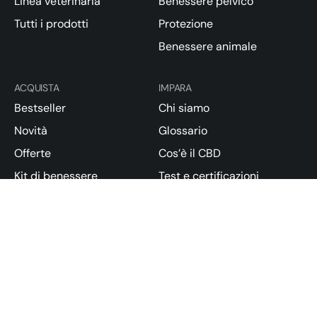
Linea veterinaria
Benessere pelvico
Tutti i prodotti
Protezione
Benessere animale
ACQUISTA
IMPARA
Bestseller
Chi siamo
Novità
Glossario
Offerte
Cos’è il CBD
Kit di benessere
Test e certificazioni
Blog
Normative
SUPPORTO
Trasparenza
FAQ
Condizioni di vendita
Resi e rimborsi
Privacy Policy