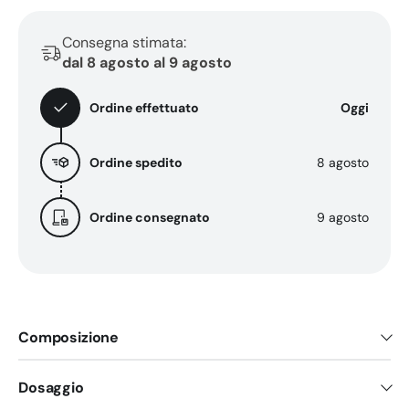
per
per
il
il
Consegna stimata:
sonno
sonno
dal 8 agosto al 9 agosto
Ordine effettuato
Oggi
Ordine spedito
8 agosto
Ordine consegnato
9 agosto
Composizione
Dosaggio