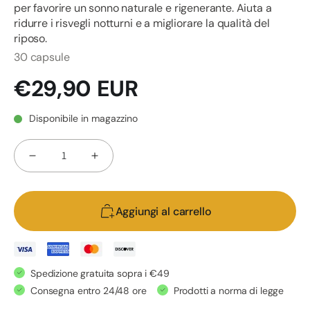
per favorire un sonno naturale e rigenerante. Aiuta a
ridurre i risvegli notturni e a migliorare la qualità del
riposo.
30 capsule
Prezzo
€29,90 EUR
di
listino
Disponibile in magazzino
Quantità
Diminuisci
Aumenta
quantità
quantità
per
per
Aggiungi al carrello
HEMP
HEMP
CAPSULES
CAPSULES
SLEEP
SLEEP
-
-
Spedizione gratuita sopra i €49
Integratore
Integratore
Consegna entro 24/48 ore
Prodotti a norma di legge
naturale
naturale