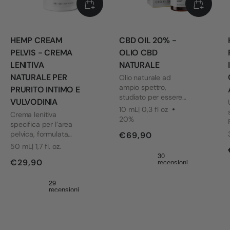
HEMP CREAM
CBD OIL 20% -
PELVIS - CREMA
OLIO CBD
LENITIVA
NATURALE
NATURALE PER
Olio naturale ad
ampio spettro,
PRURITO INTIMO E
studiato per essere
VULVODINIA
di supporto in caso
10 mL| 0,3 fl oz
Crema lenitiva
di stress, sonno
20%
specifica per l’area
irregolare e tensione
pelvica, formulata
€69,90
generale. Con la sua
per dare sollievo in
formulazione di
50 mL| 1,7 fl. oz.
caso di prurito,
qualità premium
€29,90
bruciore e secchezza
verificata da test
anche nelle aree più
indipendenti,
sensibili. La formula è
favorisce equilibrio e
stata sviluppata
benessere ogni
tenendo conto delle
giorno.
esigenze di chi
convive con