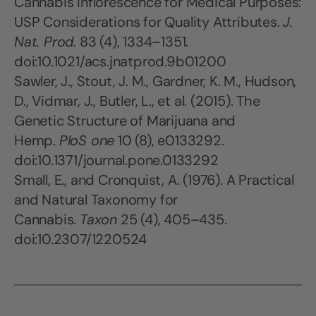
Cannabis Inflorescence for Medical Purposes:
USP Considerations for Quality Attributes.
J.
Nat. Prod.
83 (4), 1334–1351.
doi:10.1021/acs.jnatprod.9b01200
Sawler, J., Stout, J. M., Gardner, K. M., Hudson,
D., Vidmar, J., Butler, L., et al. (2015). The
Genetic Structure of Marijuana and
Hemp.
PloS one
10 (8), e0133292.
doi:10.1371/journal.pone.0133292
Small, E., and Cronquist, A. (1976). A Practical
and Natural Taxonomy for
Cannabis.
Taxon
25 (4), 405–435.
doi:10.2307/1220524