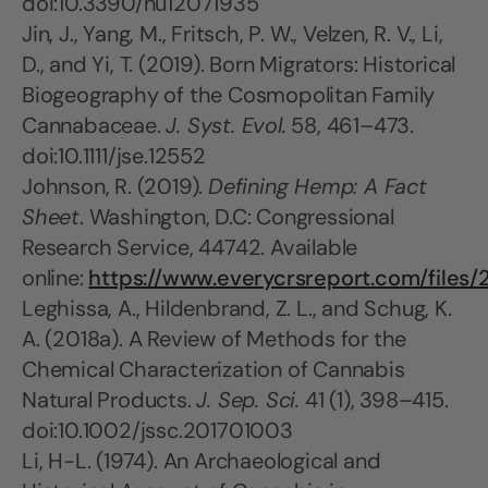
doi:10.3390/nu12071935
Jin, J., Yang, M., Fritsch, P. W., Velzen, R. V., Li,
D., and Yi, T. (2019). Born Migrators: Historical
Biogeography of the Cosmopolitan Family
Cannabaceae.
J. Syst. Evol.
58, 461–473.
doi:10.1111/jse.12552
Johnson, R. (2019).
Defining Hemp: A Fact
Sheet
. Washington, D.C: Congressional
Research Service, 44742. Available
online:
https://www.everycrsreport.com/fil
Leghissa, A., Hildenbrand, Z. L., and Schug, K.
A. (2018a). A Review of Methods for the
Chemical Characterization of Cannabis
Natural Products.
J. Sep. Sci.
41 (1), 398–415.
doi:10.1002/jssc.201701003
Li, H-L. (1974). An Archaeological and