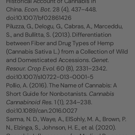
Historical Account of Cannabis in
China.
Econ. Bot.
28 (4), 437–448.
doi:10.1007/bf02861426
Piluzza, G., Delogu, G., Cabras, A., Marceddu,
S., and Bullitta, S. (2013). Differentiation
between Fiber and Drug Types of Hemp
(Cannabis Sativa L.) from a Collection of Wild
and Domesticated Accessions.
Genet.
Resour. Crop Evol.
60 (8), 2331–2342.
doi:10.1007/s10722-013-0001-5
Pollio, A. (2016). The Name of Cannabis: A
Short Guide for Nonbotanists.
Cannabis
Cannabinoid Res.
1 (1), 234–238.
doi:10.1089/can.2016.0027
Sarma, N. D., Waye, A., ElSohly, M. A., Brown, P.
N., Elzinga, S., Johnson, H. E., et al. (2020).