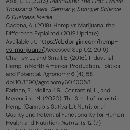
Abel, E. L. (2013).
Marihuana: The First Twelve
Thousand Years. Germany: Springer Science
& Business Media.
Cadena, A. (2018). Hemp vs Marijuana: the
Difference Explained (2019 Update).
Available at:
https://cbdorigin.com/hemp-
vs-marijuana/
(Accessed Sep 02, 2019)
Cherney, J., and Small, E. (2016). Industrial
Hemp in North America: Production, Politics
and Potential.
Agronomy
6 (4), 58.
doi:10.3390/agronomy6040058
Farinon, B., Molinari, R., Costantini, L., and
Merendino, N. (2020). The Seed of Industrial
Hemp (Cannabis Sativa L.): Nutritional
Quality and Potential Functionality for Human
Health and Nutrition.
Nutrients
12 (7).