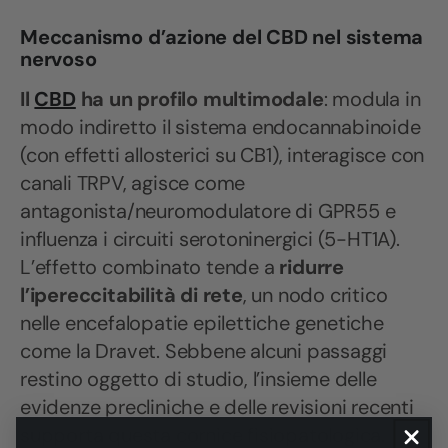
Meccanismo d’azione del CBD nel sistema
nervoso
Il
CBD
ha un profilo multimodale
: modula in
modo indiretto il sistema endocannabinoide
(con effetti allosterici su CB1), interagisce con
canali TRPV, agisce come
antagonista/neuromodulatore di GPR55 e
influenza i circuiti serotoninergici (5-HT1A).
L’effetto combinato tende a
ridurre
l’ipereccitabilità di rete
, un nodo critico
nelle encefalopatie epilettiche genetiche
come la Dravet. Sebbene alcuni passaggi
restino oggetto di studio, l’insieme delle
evidenze precliniche e delle revisioni recenti
supporta questa cornice fisiopatologica.