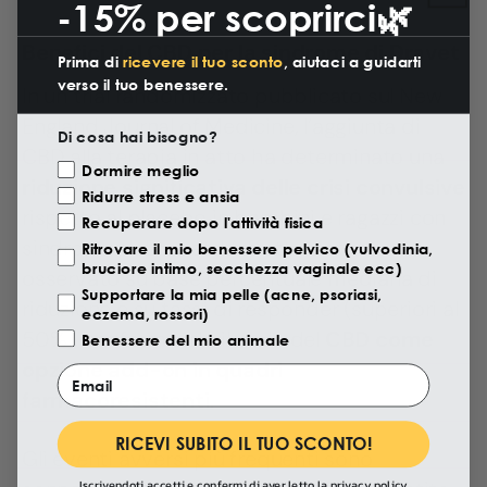
-15% per scoprirci🌿
Benefici del CBD per la sindrome di Dravet
Prima di
ricevere il tuo sconto
, aiutaci a guidarti
verso il tuo benessere.
In un trial randomizzato pubblicato sul New
England Journal of Medicine, l’aggiunta di
Di cosa hai bisogno?
CBD alla terapia in atto ha determinato una
Motivazione Visita
Dormire meglio
riduzione significativa delle crisi convulsive
Ridurre stress e ansia
rispetto al placebo in bambini e ragazzi con
Recuperare dopo l'attività fisica
sindrome di Dravet. L’effetto è stato
Ritrovare il mio benessere pelvico (vulvodinia,
bruciore intimo, secchezza vaginale ecc)
osservato su base percentuale mediana di
Supportare la mia pelle (acne, psoriasi,
riduzione e su tassi di responder (superiori al
eczema, rossori)
50%), confermando il ruolo del
CBD come
Benessere del mio animale
opzione add-on in quadri
Email
farmacoresistenti
.
RICEVI SUBITO IL TUO SCONTO!
Gli eventi avversi più frequenti sono
Iscrivendoti accetti e confermi di aver letto la
privacy policy