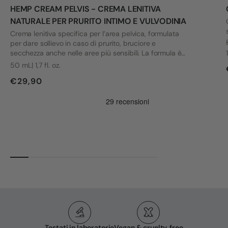
HEMP CREAM PELVIS - CREMA LENITIVA
NATURALE PER PRURITO INTIMO E VULVODINIA
Crema lenitiva specifica per l’area pelvica, formulata
per dare sollievo in caso di prurito, bruciore e
secchezza anche nelle aree più sensibili. La formula è
stata sviluppata tenendo conto delle esigenze di chi
50 mL| 1,7 fl. oz.
convive con vulvodinia e altri disagi intimi.
€29,90
Testati in laboratorio
Vegan & cruelty‑free