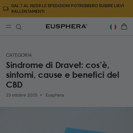
DAL 7 AL 19/08 LE SPEDIZIONI POTREBBERO SUBIRE LIEVI
Vai
RALLENTAMENTI
direttamente
ai
contenuti
Sindrome
CARR
di
Dravet:
cause,
CATEGORIA
sintomi,
Sindrome di Dravet: cos’è,
supporto
del
sintomi, cause e benefici del
CBD
CBD
|
Eusphera
23 ottobre 2025
Eusphera