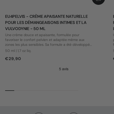
EU4PELVIS - CRÈME APAISANTE NATURELLE
POUR LES DÉMANGEAISONS INTIMES ET LA
VULVODYNIE - 50 ML
Une crème douce et apaisante, formulée pour
favoriser le confort pelvien et adaptée même aux
zones les plus sensibles. Sa formule a été développée
en tenant compte des besoins des personnes
50 ml | 1,7 oz liq.
souffrant de vulvodynie et d'autres problèmes intimes.
€29,90