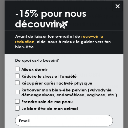
préservant la fonction mitochondriale.
-15% pour nous
De plus, une
étude in vivo
a révélé que le
découvrir🌿
CBN pouvait ralentir le déclin cognitif lié à
l’âge, avec des effets plus marqués chez
Avant de laisser ton e-mail et de
recevoir ta
les femmes, suggérant des applications
réduction
, aide-nous à mieux te guider vers ton
potentielles pour le traitement des
bien-être.
maladies neurodégénératives.
De quoi as-tu besoin?
Motivazione Visita
Mieux dormir
5. Propriétés anxiolytiques du CBN
Réduire le stress et l’anxiété
Récupérer après l’activité physique
Le CBN a montré
un potentiel anxiolytique
,
Retrouver mon bien-être pelvien (vulvodynie,
bien que la recherche en soit encore à ses
démangeaisons, endométriose, vaginose, etc.)
débuts.
Prendre soin de ma peau
Le bien-être de mon animal
Des études précliniques
suggèrent que
Email
le CBN pourrait réduire l'anxiété en