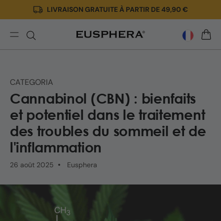
LIVRAISON GRATUITE À PARTIR DE 49,90 €
Ignorer
et passer
au
contenu
Cannabinol
PANIE
(CBN)
:
effets
CATEGORIA
et
Cannabinol (CBN) : bienfaits
applications
thérapeutiques
et potentiel dans le traitement
des troubles du sommeil et de
l'inflammation
26 août 2025
Eusphera