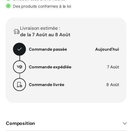
naturelle
naturelle
Des produits conformes à la loi
pour
pour
les
les
démangeaisons
démangeaisons
Livraison estimée :
intimes
intimes
de la 7 Août au 8 Août
et
et
la
la
Commande passée
Aujourd'hui
vulvodynie
vulvodynie
-
-
Commande expédiée
7 Août
50
50
ml
ml
Commande livrée
8 Août
Composition