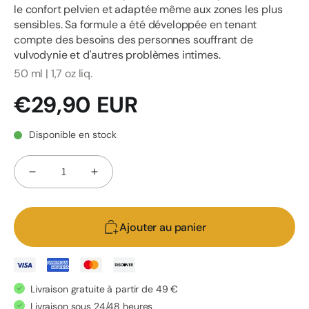
le confort pelvien et adaptée même aux zones les plus
sensibles. Sa formule a été développée en tenant
compte des besoins des personnes souffrant de
vulvodynie et d'autres problèmes intimes.
50 ml | 1,7 oz liq.
Prix
€29,90 EUR
habituel
Disponible en stock
Quantité
Réduire
Augmenter
la
la
quantité
quantité
Ajouter au panier
de
de
EU4PELVIS
EU4PELVIS
-
-
Crème
Crème
Livraison gratuite à partir de 49 €
apaisante
apaisante
Livraison sous 24/48 heures