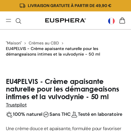
LIVRAISON GRATUITE À PARTIR DE 49,90 €
Ignorer
et passer
au
contenu
EU4PELVIS
PANIE
-
Crème
"Maison"
Crèmes au CBD
apaisante
EU4PELVIS - Crème apaisante naturelle pour les
naturelle
démangeaisons intimes et la vulvodynie - 50 ml
pour
les
démangeaisons
Passer
intimes
aux
EU4PELVIS - Crème apaisante
e
informations
naturelle pour les démangeaisons
produits
intimes et la vulvodynie - 50 ml
Trustpilot
100% naturel
Sans THC
Testé en laboratoire
Une crème douce et apaisante, formulée pour favoriser