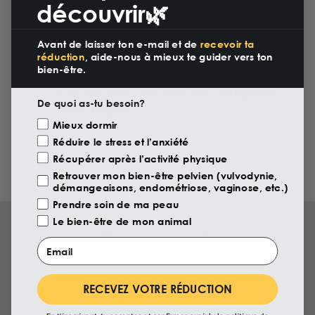
découvrir🌿
THC
Avant de laisser ton e-mail et de
recevoir ta
réduction
, aide-nous à mieux te guider vers ton
bien-être.
Extrait de racine de Zingiber
De quoi as-tu besoin?
officinale
Motivazione Visita
Mieux dormir
Réduire le stress et l’anxiété
Récupérer après l’activité physique
Retrouver mon bien-être pelvien (vulvodynie,
démangeaisons, endométriose, vaginose, etc.)
Prendre soin de ma peau
Le bien-être de mon animal
Email
Testé en laboratoire
Vegan et sans cruauté
RECEVEZ VOTRE RÉDUCTION
Présent dans plus de 500 pharmacies