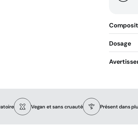
-
50
ml
Composit
Dosage
Avertiss
ratoire
Vegan et sans cruauté
Présent dans pl