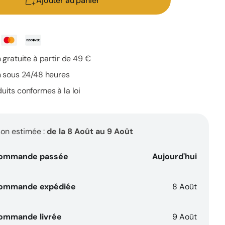
Ajouter au panier
de
N
EU4SKIN
-
Crème
te
apaisante
n gratuite à partir de 49 €
e
naturelle
n sous 24/48 heures
pour
uits conformes à la loi
le
visage
et
le
son estimée :
de la 8 Août au 9 Août
corps
contre
ommande passée
Aujourd'hui
czéma,
l&#39;eczéma,
cné
l&#39;acné
ommande expédiée
8 Août
et
le
ommande livrée
9 Août
s
psoriasis