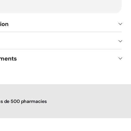
-
50
ml
ion
ements
us de 500 pharmacies