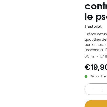
cont
le ps
Trustpilot
Crème naturel
quotidien des
personnes sou
l'eczéma ou l
50 ml
1,7 f
Prix
€19,9
habituel
Disponible
Quantité
Réduire
la
quantit