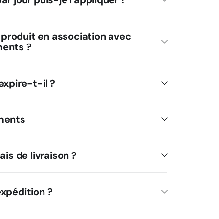
r jour puis-je l'appliquer ?
e produit en association avec
ments ?
expire-t-il ?
ments
ais de livraison ?
xpédition ?