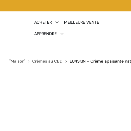
Ignorer
et passer
au
ACHETER
MEILLEURE VENTE
contenu
APPRENDRE
"Maison"
Crèmes au CBD
EU4SKIN - Crème apaisante nature
Passer
aux
informations
produits