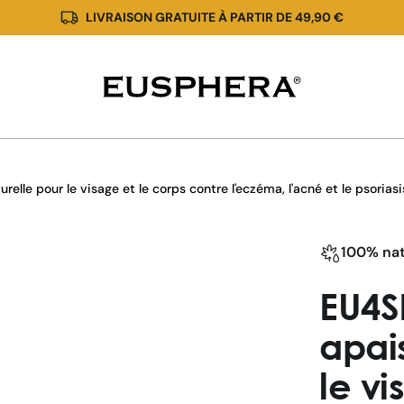
LIVRAISON GRATUITE À PARTIR DE 49,90 €
EU4SKIN
|
Crème
pour
lle pour le visage et le corps contre l'eczéma, l'acné et le psorias
la
peau
100% nat
au
CBD
EU4S
apai
le vi