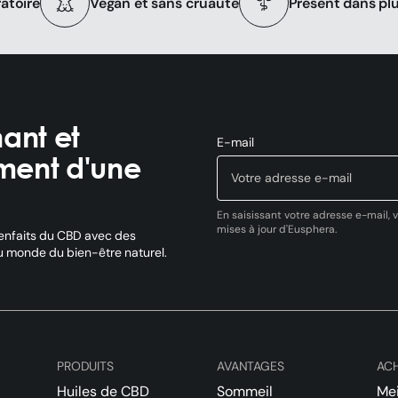
ratoire
Vegan et sans cruauté
Présent dans pl
ant et
E-mail
ment d'une
En saisissant votre adresse e-mail, 
mises à jour d'Eusphera.
enfaits du CBD avec des
du monde du bien-être naturel.
PRODUITS
AVANTAGES
AC
Huiles de CBD
Sommeil
Mei