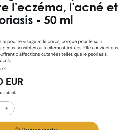
re l'eczéma, l'acné et
oriasis - 50 ml
le pour le visage et le corps, conçue pour le soin
 peaux sensibles ou facilement irritées. Elle convient aux
ffrant d'affections cutanées telles que le psoriasis,
'acné.
l. oz
0 EUR
 en stock
Augmenter
la
é
quantité