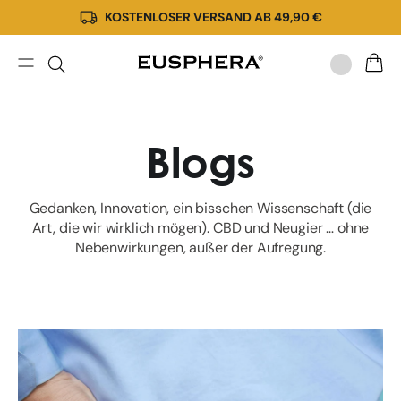
KOSTENLOSER VERSAND AB 49,90 €
Direkt
zum
Inhalt
Neuigkeiten
WARE
und
nützliche
Informationen
Blogs
über
CBD
Gedanken, Innovation, ein bisschen Wissenschaft (die
Art, die wir wirklich mögen). CBD und Neugier … ohne
Nebenwirkungen, außer der Aufregung.