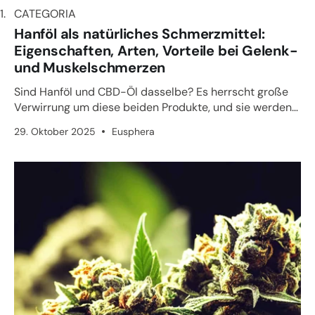
CATEGORIA
CATEGORIA
Hanföl als natürliches Schmerzmittel:
Eigenschaften, Arten, Vorteile bei Gelenk-
und Muskelschmerzen
Sind Hanföl und CBD-Öl dasselbe? Es herrscht große
Verwirrung um diese beiden Produkte, und sie werden
oft als identi...
29. Oktober 2025
Eusphera