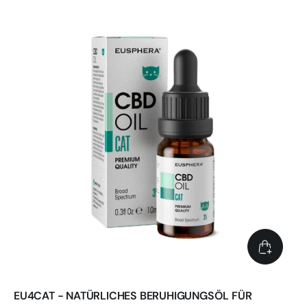
EU4CAT - NATÜRLICHES BERUHIGUNGSÖL FÜR