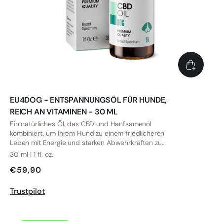
EU4DOG - ENTSPANNUNGSÖL FÜR HUNDE,
REICH AN VITAMINEN - 30 ML
Ein natürliches Öl, das CBD und Hanfsamenöl
kombiniert, um Ihrem Hund zu einem friedlicheren
Leben mit Energie und starken Abwehrkräften zu
verhelfen.
30 ml | 1 fl. oz.
€59,90
Trustpilot