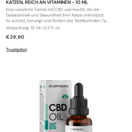
KATZEN, REICH AN VITAMINEN - 10 ML
Eine natürliche Formel mit CBD und Hanföl, die die
Gelassenheit und Gesundheit Ihrer Katze unterstützt.
Es schützt, beruhigt und fördert das Wohlbefinden Tag
für Tag.
Verpackung: 10 ml | 0,3 fl. oz.
€29,90
Trustpilot