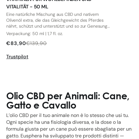
VITALITÄT - 50 ML
Eine natürliche Mischung aus CBD und nativem
Olivenöl extra, die das Gleichgewicht des Pferdes
nährt, schützt und unterstützt und so zur Genesung
und Erhaltung der körperlichen Fitness beiträgt.
Verpackung: 50 ml | 1,7 fl. oz.
€83,90
€139,90
Trustpilot
Olio CBD per Animali: Cane,
Gatto e Cavallo
L’olio CBD per il tuo animale non è lo stesso che usi tu.
Ogni specie ha una fisiologia diversa, e la dose o la
formula giusta per un cane può essere sbagliata per un
gatto. Eusphera ha sviluppato tre prodotti distinti —