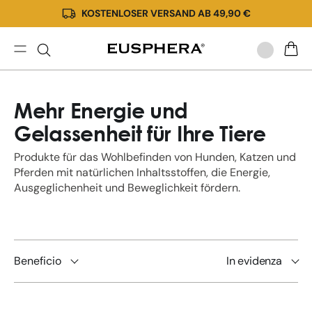
KOSTENLOSER VERSAND AB 49,90 €
Direkt
zum
Inhalt
Cannabis-
WARE
und
CBD-
Mehr Energie und
Öl
für
Gelassenheit für Ihre Tiere
Tiere:
Kaufen
Produkte für das Wohlbefinden von Hunden, Katzen und
Sie
Pferden mit natürlichen Inhaltsstoffen, die Energie,
hochwertiges
Ausgeglichenheit und Beweglichkeit fördern.
CBD-
Öl
online
Beneficio
In evidenza