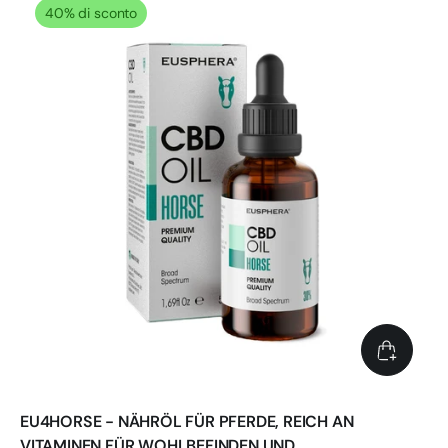
40% di sconto
EU4HORSE - NÄHRÖL FÜR PFERDE, REICH AN
VITAMINEN FÜR WOHLBEFINDEN UND