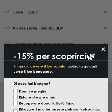
Cos’è il CBD?
A cosa serve l’olio di CBD?
I vostri prodotti sono naturali??
-15% per scoprirci🌿
I prodotti che vendete sono legali?
Prima di
ricevere il tuo sconto
, aiutaci a guidarti
verso il tuo benessere.
Di cosa hai bisogno?
Motivazione Visita
Dormire meglio
Ridurre stress e ansia
Testati in laboratorio
Vegan & cruelty‑free
Recuperare dopo l'attività fisica
Ritrovare il mio benessere pelvico (vulvodinia,