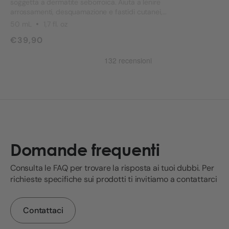
soggetta a dermatite seborroica. Aiuta a lenire
arrossamenti, desquamazione e fastidi cutanei,
contribuendo a ristabilire equilibrio e comfort nella
50 mL
1,7 fl. oz
routine quotidiana.
€39,90
Domande frequenti
Consulta le FAQ per trovare la risposta ai tuoi dubbi. Per
richieste specifiche sui prodotti ti invitiamo a contattarci
Contattaci