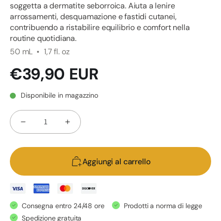
soggetta a dermatite seborroica. Aiuta a lenire
arrossamenti, desquamazione e fastidi cutanei,
contribuendo a ristabilire equilibrio e comfort nella
routine quotidiana.
50 mL
1,7 fl. oz
Prezzo
€39,90 EUR
di
listino
Disponibile in magazzino
Quantità
Diminuisci
Aumenta
quantità
quantità
per
per
Aggiungi al carrello
Crema
Crema
naturale
naturale
per
per
dermatite
dermatite
Consegna entro 24/48 ore
Prodotti a norma di legge
seborroica
seborroica
Spedizione gratuita