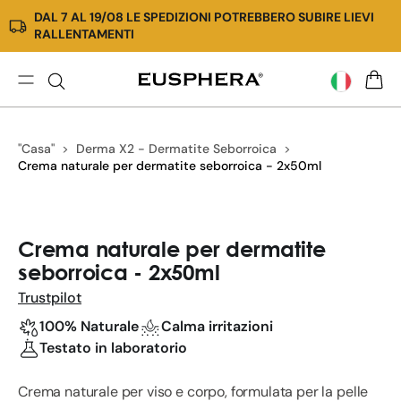
DAL 7 AL 19/08 LE SPEDIZIONI POTREBBERO SUBIRE LIEVI
Vai
RALLENTAMENTI
direttamente
ai
contenuti
Hemp
CARR
Cream
DERMA
"Casa"
Derma X2 - Dermatite Seborroica
|
Crema naturale per dermatite seborroica - 2x50ml
Crema
al
CBD
Passa
per
alle
Crema naturale per dermatite
la
informazioni
seborroica - 2x50ml
pelle
sul
prodotto
Trustpilot
100% Naturale
Calma irritazioni
Testato in laboratorio
Crema naturale per viso e corpo, formulata per la pelle