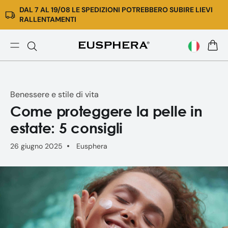
DAL 7 AL 19/08 LE SPEDIZIONI POTREBBERO SUBIRE LIEVI
Vai
RALLENTAMENTI
direttamente
ai
contenuti
Skincare
CARR
estate:
5
consigli
Benessere e stile di vita
per
Come proteggere la pelle in
proteggere
la
estate: 5 consigli
pelle
26 giugno 2025
Eusphera