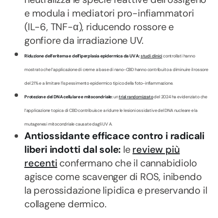
e modula i mediatori pro-infiammatori
(IL-6, TNF-α), riducendo rossore e
gonfiore da irradiazione UV.
Riduzione dell’eritema e dell’iperplasia epidermica da UV A:
studi clinici
controllati hanno
mostrato che l’applicazione di creme a base di nano-CBD hanno contribuito a diminuire il rossore
del 21% e a limitare l’ispessimento epidermico tipico della foto-infiammazione.
Protezione del DNA cellulare e mitocondriale:
un
trial randomizzato
del 2024 ha evidenziato che
l’applicazione topica di CBD contribuisce a ridurre le lesioni ossidative del DNA nucleare e la
mutagenesi mitocondriale causate dagli UV A.
Antiossidante efficace contro i radicali
liberi indotti dal sole:
le
review più
recenti
confermano che il cannabidiolo
agisce come scavenger di ROS, inibendo
la perossidazione lipidica e preservando il
collagene dermico.