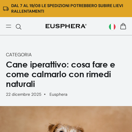
DAL 7 AL 19/08 LE SPEDIZIONI POTREBBERO SUBIRE LIEVI
Vai
RALLENTAMENTI
direttamente
ai
contenuti
Cane
CARR
iperattivo:
cause,
segnali
CATEGORIA
e
Cane iperattivo: cosa fare e
rimedi
naturali
come calmarlo con rimedi
|
naturali
Eusphera
22 dicembre 2025
Eusphera