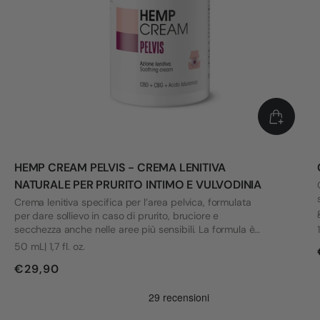
HEMP CREAM PELVIS - CREMA LENITIVA
NATURALE PER PRURITO INTIMO E VULVODINIA
Crema lenitiva specifica per l’area pelvica, formulata
per dare sollievo in caso di prurito, bruciore e
secchezza anche nelle aree più sensibili. La formula è
stata sviluppata tenendo conto delle esigenze di chi
50 mL| 1,7 fl. oz.
convive con vulvodinia e altri disagi intimi.
€29,90