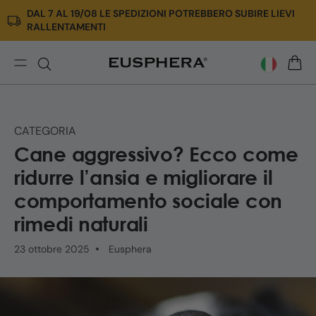
DAL 7 AL 19/08 LE SPEDIZIONI POTREBBERO SUBIRE LIEVI
Vai
RALLENTAMENTI
direttamente
ai
contenuti
Cane
CARR
aggressivo:
come
calmarlo
CATEGORIA
con
Cane aggressivo? Ecco come
rimedi
naturali
ridurre l’ansia e migliorare il
|
comportamento sociale con
Eusphera
rimedi naturali
23 ottobre 2025
Eusphera