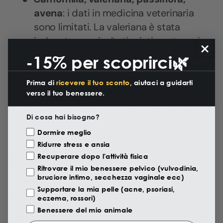
avena
: i dati in medicina veterinaria
sono limitati. La valeriana è stata
indagata con risultati misti su stress in
contesti clinici.
-15% per scoprirci🌿
Questi supporti non sono sedativi per cani
Prima di
ricevere il tuo sconto
, aiutaci a guidarti
aggressivi e non sostituiscono un intervento
verso il tuo benessere.
comportamentale strutturato. Pertanto,
vanno discussi con il veterinario, soprattutto
Di cosa hai bisogno?
in presenza di terapie in corso.
Motivazione Visita
Dormire meglio
Ridurre stress e ansia
6.
Cannabidiolo (CBD)
Recuperare dopo l'attività fisica
Ritrovare il mio benessere pelvico (vulvodinia,
Il
CBD
è stato studiato in cani con esiti non
bruciore intimo, secchezza vaginale ecc)
Supportare la mia pelle (acne, psoriasi,
univoci: alcune ricerche riportano riduzione di
eczema, rossori)
indici di stress o comportamenti negativi in
Benessere del mio animale
contesti specifici, altre non evidenziano