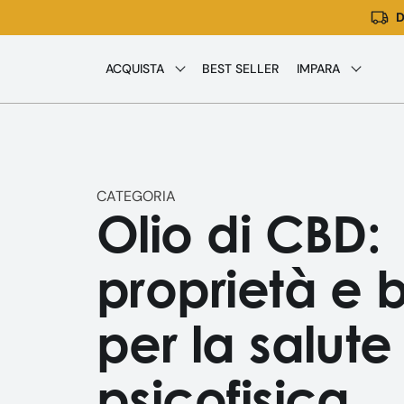
D
Vai
direttamente
ai
ACQUISTA
BEST SELLER
IMPARA
contenuti
CATEGORIA
Olio di CBD:
proprietà e 
per la salute
psicofisica