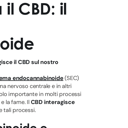
l CBD: il
noide
sce il CBD sul nostro
tema endocannabinoide
(SEC)
a nervoso centrale e in altri
olo importante in molti processi
e la fame. Il
CBD interagisce
 tali processi.
inoide e