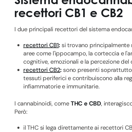
recettori CB1 e CB2
I due principali recettori del sistema endo
recettori CB1
:
si trovano principalmente n
aree come l'ippocampo, la corteccia e l'a
cognitive, emozionali e la percezione del
recettori CB2
:
sono presenti soprattutto
tessuti periferici e contribuiscono alla re
infiammatorie e immunitarie.
I cannabinoidi, come
THC e CBD
, interagisc
Però:
il THC si lega direttamente ai recettori C