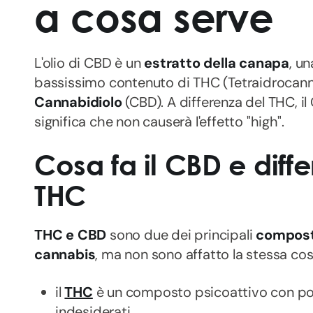
a cosa serve
L'olio di CBD è un
estratto della canapa
, u
bassissimo contenuto di THC (Tetraidrocan
Cannabidiolo
(CBD). A differenza del THC, il
significa che non causerà l'effetto "high".
Cosa fa il CBD e diffe
THC
THC e CBD
sono due dei principali
composti
cannabis
, ma non sono affatto la stessa cos
il
THC
è un composto psicoattivo con poten
indesiderati,