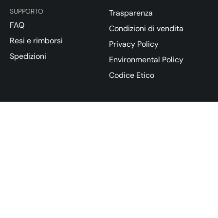
SUPPORTO
Trasparenza
FAQ
Condizioni di vendita
Resi e rimborsi
Privacy Policy
Spedizioni
Environmental Policy
Codice Etico
CONTATTI
Contattaci
[email protected]
+39 069341058
Eusphera SRL | P.IVA / VAT 14493791009/9341058 | Via