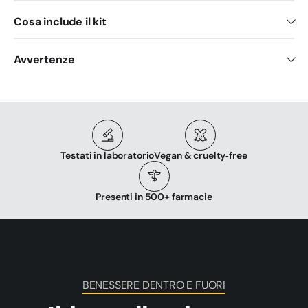
Cosa include il kit
Avvertenze
Testati in laboratorio
Vegan & cruelty‑free
Presenti in 500+ farmacie
BENESSERE DENTRO E FUORI