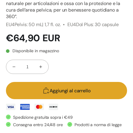
naturale per articolazioni e ossa con la protezione e la
cura dell’area pelvica, per un benessere quotidiano a
360°.
EU4Pelvis: 50 mL| 1,7 fl. oz.
EU4Dol Plus: 30 capsule
Prezzo
€64,90 EUR
di
listino
Disponibile in magazzino
Quantità
Diminuisci
Aumenta
quantità
quantità
per
per
Aggiungi al carrello
Kit
Kit
per
per
Patologie
Patologie
Pelviche
Pelviche
Spedizione gratuita sopra i €49
e
e
Consegna entro 24/48 ore
Prodotti a norma di legge
Vaginite
Vaginite