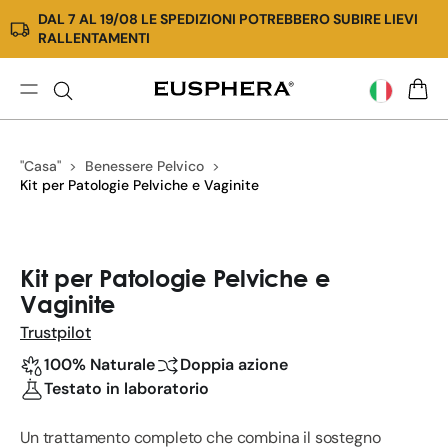
DAL 7 AL 19/08 LE SPEDIZIONI POTREBBERO SUBIRE LIEVI
Vai
RALLENTAMENTI
direttamente
ai
contenuti
Kit
CARR
per
Patologie
"Casa"
Benessere Pelvico
Pelviche
Kit per Patologie Pelviche e Vaginite
e
Vaginite
Passa
alle
Kit per Patologie Pelviche e
informazioni
Vaginite
sul
prodotto
Trustpilot
100% Naturale
Doppia azione
Testato in laboratorio
Un trattamento completo che combina il sostegno