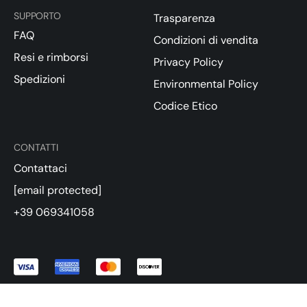
SUPPORTO
Trasparenza
FAQ
Condizioni di vendita
Resi e rimborsi
Privacy Policy
Spedizioni
Environmental Policy
Codice Etico
CONTATTI
Contattaci
[email protected]
+39 069341058
Eusphera SRL | P.IVA / VAT 14493791009/9341058 | Via