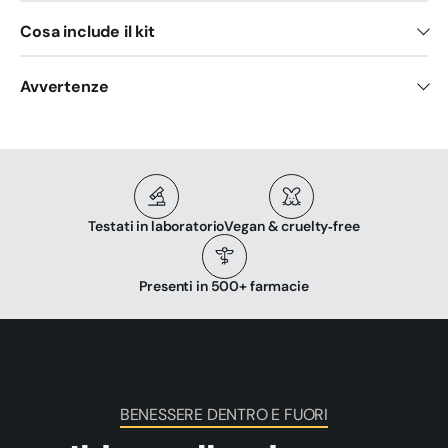
Cosa include il kit
Avvertenze
Testati in laboratorio
Vegan & cruelty‑free
Presenti in 500+ farmacie
BENESSERE DENTRO E FUORI