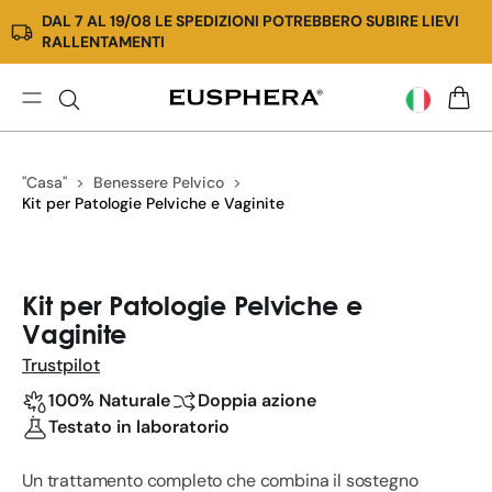
DAL 7 AL 19/08 LE SPEDIZIONI POTREBBERO SUBIRE LIEVI
Vai
RALLENTAMENTI
direttamente
ai
contenuti
Kit
CARR
per
Patologie
"Casa"
Benessere Pelvico
Pelviche
Kit per Patologie Pelviche e Vaginite
e
Vaginite
Passa
alle
Kit per Patologie Pelviche e
informazioni
Vaginite
sul
prodotto
Trustpilot
100% Naturale
Doppia azione
Testato in laboratorio
Un trattamento completo che combina il sostegno