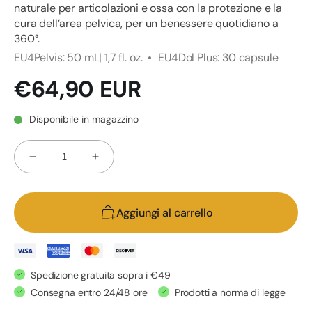
naturale per articolazioni e ossa con la protezione e la
cura dell’area pelvica, per un benessere quotidiano a
360°.
EU4Pelvis: 50 mL| 1,7 fl. oz.
EU4Dol Plus: 30 capsule
Prezzo
€64,90 EUR
di
listino
Disponibile in magazzino
Quantità
Diminuisci
Aumenta
quantità
quantità
per
per
Aggiungi al carrello
Kit
Kit
per
per
Patologie
Patologie
Pelviche
Pelviche
Spedizione gratuita sopra i €49
e
e
Consegna entro 24/48 ore
Prodotti a norma di legge
Vaginite
Vaginite