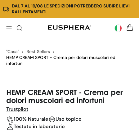
DAL 7 AL 19/08 LE SPEDIZIONI POTREBBERO SUBIRE LIEVI
Vai
RALLENTAMENTI
direttamente
ai
contenuti
EU4SPORT
CARR
|
Crema
"Casa"
Best Sellers
muscoli
HEMP CREAM SPORT - Crema per dolori muscolari ed
innovativa
infortuni
per
il
recupero
Passa
muscolare
alle
HEMP CREAM SPORT - Crema per
informazioni
dolori muscolari ed infortuni
sul
prodotto
Trustpilot
100% Naturale
Uso topico
Testato in laboratorio