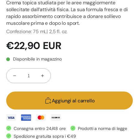
Crema topica studiata per le aree maggiormente
sollecitate dall’attività fisica. La sua formula fresca e di
rapido assorbimento contribuisce a donare sollievo
muscolare prima e dopo lo sport.
Confezione: 75 mL| 2,5 fl. oz.
Prezzo
€22,90 EUR
di
listino
Disponibile in magazzino
Quantità
Diminuisci
Aumenta
quantità
quantità
per
per
Aggiungi al carrello
HEMP
HEMP
CREAM
CREAM
SPORT
SPORT
-
-
Consegna entro 24/48 ore
Prodotti a norma di legge
Crema
Crema
Spedizione gratuita sopra i €49