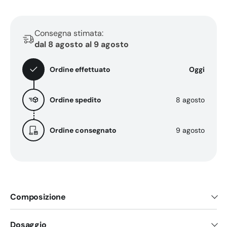
per
per
dolori
dolori
muscolari
muscolari
Consegna stimata:
ed
ed
dal 8 agosto al 9 agosto
infortuni
infortuni
Ordine effettuato
Oggi
Ordine spedito
8 agosto
Ordine consegnato
9 agosto
Composizione
Dosaggio