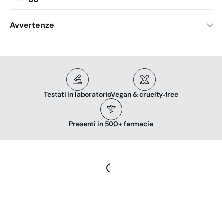
Avvertenze
Testati in laboratorio
Vegan & cruelty‑free
Presenti in 500+ farmacie