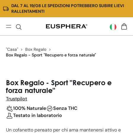
DAL 7 AL 19/08 LE SPEDIZIONI POTREBBERO SUBIRE LIEVI
Vai
RALLENTAMENTI
direttamente
ai
contenuti
Box
CARR
Regalo
-
"Casa"
Box Regalo
Sport
Box Regalo - Sport "Recupero e forza naturale"
"Recupero
e
forza
Passa
naturale"
alle
Box Regalo - Sport "Recupero e
informazioni
forza naturale"
sul
prodotto
Trustpilot
100% Naturale
Senza THC
Testato in laboratorio
Un cofanetto pensato per chi ama mantenersi attivo e