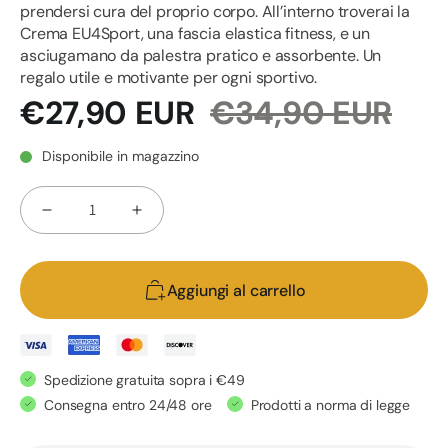
prendersi cura del proprio corpo. All’interno troverai la
Crema EU4Sport, una fascia elastica fitness, e un
asciugamano da palestra pratico e assorbente. Un
regalo utile e motivante per ogni sportivo.
Prezzo
Prezzo
€27,90 EUR
€34,90 EUR
scontato
di
listino
Disponibile in magazzino
Quantità
Diminuisci
Aumenta
quantità
quantità
per
per
Aggiungi al carrello
Box
Box
Regalo
Regalo
-
-
Sport
Sport
Spedizione gratuita sopra i €49
&quot;Recupero
&quot;Recupero
Consegna entro 24/48 ore
Prodotti a norma di legge
e
e
forza
forza