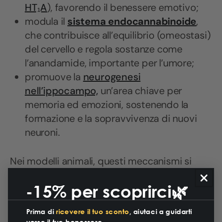
HT₁A
), favorendo il benessere emotivo;
modula il
sistema endocannabinoide
,
che contribuisce all’equilibrio (omeostasi)
del cervello e regola sostanze come
l’anandamide, importante per l’umore;
promuove la
neurogenesi
nell’ippocampo,
un’area chiave per
memoria ed emozioni, sostenendo la
formazione e la sopravvivenza di nuovi
neuroni.
Nei modelli animali, questi meccanismi si
associano a potenziali
effetti
-15% per scoprirci🌿
neuroprotettivi, ansiolitici e
antidepressivi.
Negli studi clinici, seppur
Prima di
ricevere il tuo sconto
, aiutaci a guidarti
preliminari, il CBD ha mostrato di poter
verso il tuo benessere.