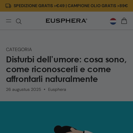
SPEDIZIONE GRATIS >€49 | CAMPIONE OLIO GRATIS >89€
Meteen
naar de
content
Disturbi
WINK
dell’umore:
cause,
sintomi,
CATEGORIA
rimedi
Disturbi dell’umore: cosa sono,
naturali
e
come riconoscerli e come
CBD
affrontarli naturalmente
26 augustus 2025
Eusphera