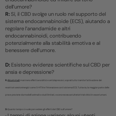
dell’umore?
R:
Sì, il CBD svolge un ruolo nel supporto del
sistema endocannabinoide (ECS), aiutando a
regolare l’anandamide e altri
endocannabinoidi, contribuendo
potenzialmente alla stabilità emotiva e al
benessere dell’umore.
D:
Esistono evidenze scientifiche sul CBD per
ansia e depressione?
R:
Alcuni studi
mostrano effetti ansiolitici e antidepressivi, soprattutto tramite l’attivazione dei
recettori serotoninergici come 5-HT1A e l’interazione con il sistema ECS. Tuttavia, la maggior parte delle
prove proviene da modelli animali o studi limitati, e sono necessari ulteriori trial clinici in esseri umani.
D:
Quanto tempo ci vuole per vedere gli effetti del CBD sull’umore?
I tempi di azione variano: alcuni utenti