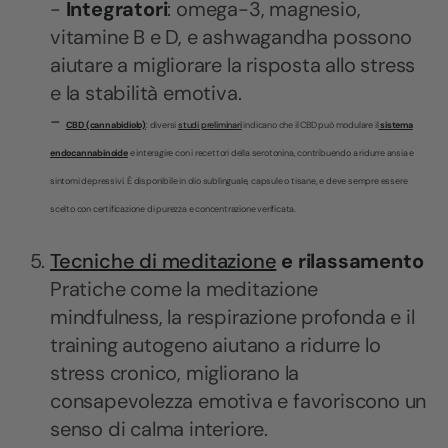
-
Integratori
: omega-3, magnesio,
vitamine B e D, e ashwagandha possono
aiutare a migliorare la risposta allo stress
e la stabilità emotiva.
-
CBD (cannabidiolo)
: diversi
studi preliminari
indicano che il CBD può modulare il
sistema
endocannabinoide
e interagire con i recettori della serotonina, contribuendo a ridurre ansia e
sintomi depressivi. È disponibile in olio sublinguale, capsule o tisane, e deve sempre essere
scelto con certificazione di purezza e concentrazione verificata.
Tecniche di meditazione
e rilassamento
Pratiche come la meditazione
mindfulness, la respirazione profonda e il
training autogeno aiutano a ridurre lo
stress cronico, migliorano la
consapevolezza emotiva e favoriscono un
senso di calma interiore.