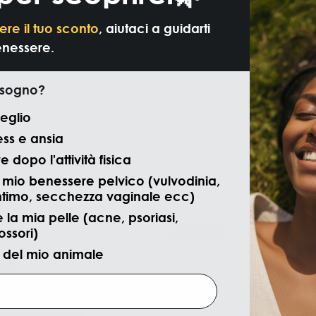
ere il tuo sconto
, aiutaci a guidarti
enessere.
isogno?
isita
eglio
ess e ansia
 dopo l'attività fisica
il mio benessere pelvico (vulvodinia,
ntimo, secchezza vaginale ecc)
 la mia pelle (acne, psoriasi,
Oli CBD
ssori)
si
 del mio animale
Creme
trolli di sicurezza e
creditati. Puoi