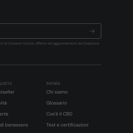
tti di ricevere notizie, offerte ed aggiornamenti da Eusphera.
UISTA
IMPARA
tseller
Chi siamo
ità
Glossario
erte
Cos’è il CBD
 di benessere
Test e certificazioni