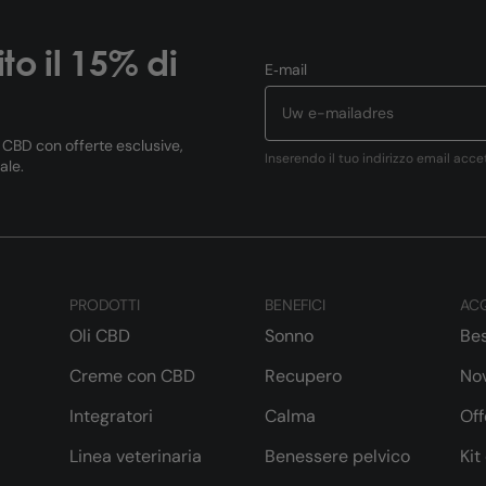
ito il 15% di
E‑mail
l CBD con offerte esclusive,
Inserendo il tuo indirizzo email acce
ale.
PRODOTTI
BENEFICI
ACQ
Oli CBD
Sonno
Bes
Creme con CBD
Recupero
Nov
Integratori
Calma
Off
Linea veterinaria
Benessere pelvico
Kit