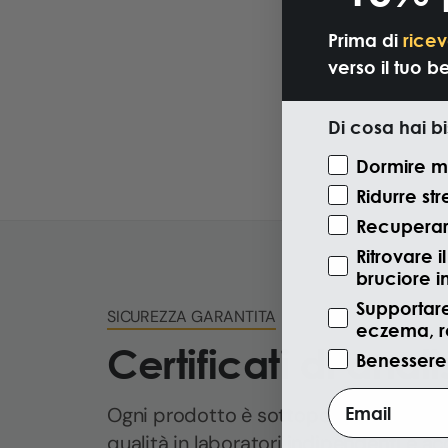
Prima di
ricev
verso il tuo b
Di cosa hai b
Motivazione V
Dormire m
Ridurre str
Recuperare
Ritrovare 
bruciore i
Supportare
SICUREZZA GARANTITA
eczema, ro
Certificati di anali
Benessere
Email
Ogni prodotto è sottoposto a rigidi con
qualità in laboratori indipendenti e ac