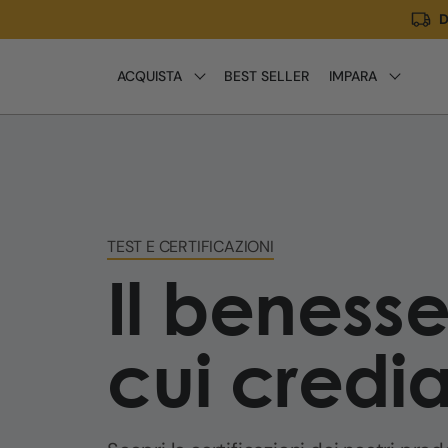
D
Meteen
naar de
content
ACQUISTA
BEST SELLER
IMPARA
TEST E CERTIFICAZIONI
Il benesse
cui cred