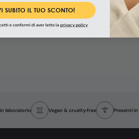
di analisi per
Integratori alimentari
I SUBITO IL TUO SCONTO!
cetti e confermi di aver letto la
privacy policy
Per gli animali
 in laboratorio
Vegan & cruelty‑free
Presenti i