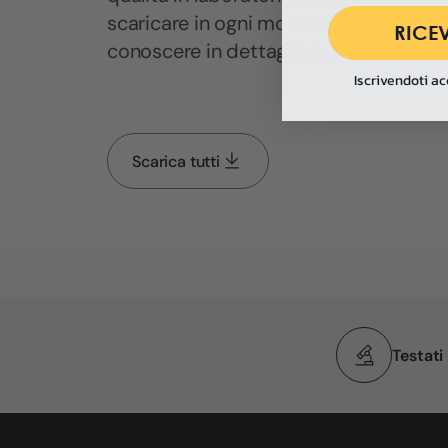
scaricare in ogni momento i certificati 
RICEV
conoscere in dettaglio l’esito dei test.
Iscrivendoti ac
Scarica tutti
Testati