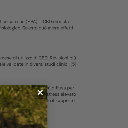
pofisi-surrene (HPA). Il CBD modula
fisiologico. Questo può avere effetti
mese di utilizzo di CBD. Revisioni più
e validate in diversi studi clinici. [5]
appresenta la scelta più diffusa per
 intenso nei periodi di stress elevato
cati è sempre consigliato il supporto