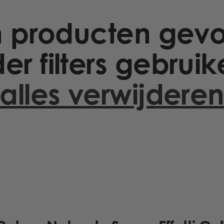
 producten gev
er filters gebruik
alles verwijdere