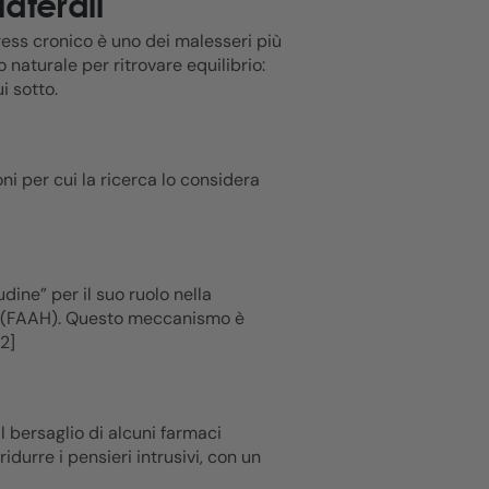
aterali
ress cronico è uno dei malesseri più
 naturale per ritrovare equilibrio:
i sotto.
i per cui la ricerca lo considera
ine” per il suo ruolo nella
da (FAAH). Questo meccanismo è
2]
l bersaglio di alcuni farmaci
idurre i pensieri intrusivi, con un