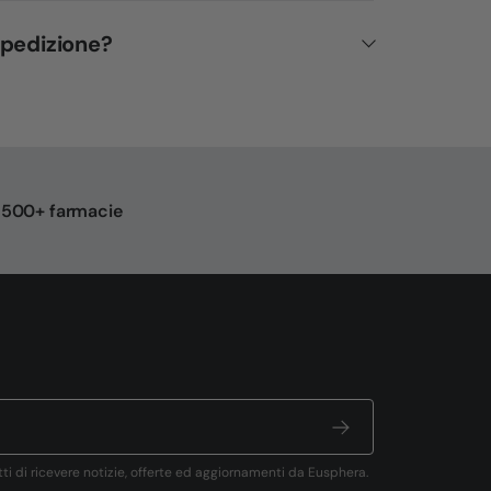
spedizione?
n 500+ farmacie
tti di ricevere notizie, offerte ed aggiornamenti da Eusphera.