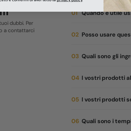
ti
Quando è utile us
tuoi dubbi. Per
mo a contattarci
Posso usare questi
Quali sono gli ingr
I vostri prodotti
I vostri prodotti 
Quali sono i temp