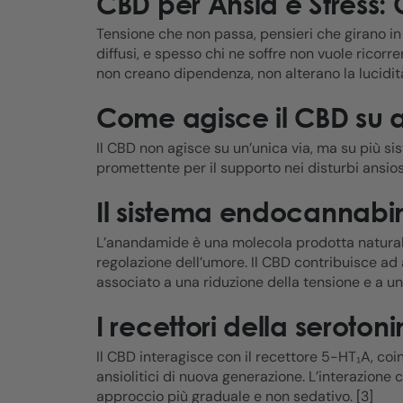
CBD per Ansia e Stress: 
Tensione che non passa, pensieri che girano in 
diffusi, e spesso chi ne soffre non vuole ricor
non creano dipendenza, non alterano la lucidità 
Come agisce il CBD su a
Il CBD non agisce su un’unica via, ma su più s
promettente per il supporto nei disturbi ansiosi
Il sistema endocannabi
L’anandamide è una molecola prodotta naturalme
regolazione dell’umore. Il CBD contribuisce a
associato a una riduzione della tensione e a una
I recettori della seroton
Il CBD interagisce con il recettore 5-HT₁A, coi
ansiolitici di nuova generazione. L’interazione 
approccio più graduale e non sedativo. [3]