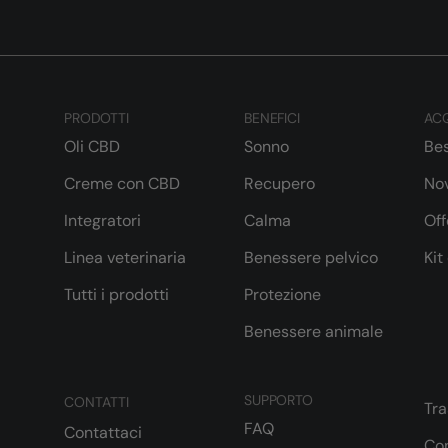
PRODOTTI
BENEFICI
ACQ
Oli CBD
Sonno
Bes
Creme con CBD
Recupero
Nov
Integratori
Calma
Off
Linea veterinaria
Benessere pelvico
Kit
Tutti i prodotti
Protezione
Benessere animale
SUPPORTO
CONTATTI
Tr
FAQ
Contattaci
Con