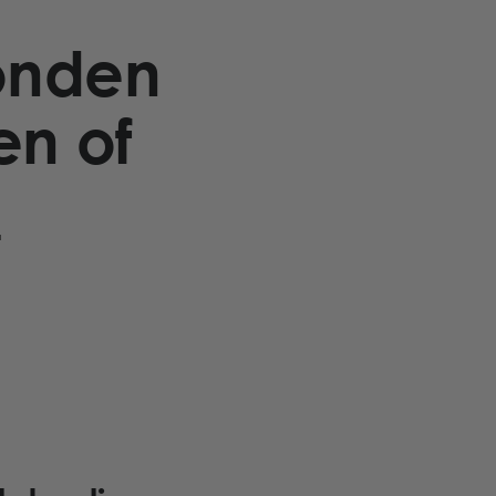
onden
en of
n