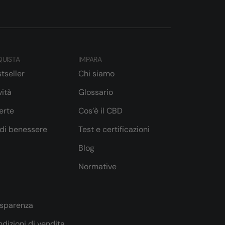
UISTA
IMPARA
tseller
Chi siamo
ità
Glossario
erte
Cos’è il CBD
 di benessere
Test e certificazioni
Blog
Normative
asparenza
dizioni di vendita