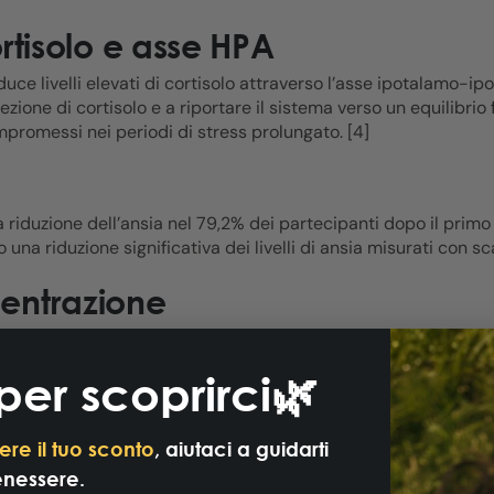
ortisolo e asse HPA
duce livelli elevati di cortisolo attraverso l’asse ipotalamo-i
zione di cortisolo e a riportare il sistema verso un equilibrio 
promessi nei periodi di stress prolungato. [4]
 riduzione dell’ansia nel 79,2% dei partecipanti dopo il primo 
na riduzione significativa dei livelli di ansia misurati con scal
entrazione
e momenti di tensione quotidiana e stress lieve. CBD OIL 20% r
ne serale. CBD OIL 30% è indicato per chi cerca un supporto più
per scoprirci🌿
ente ben tollerato. In presenza di disturbi d’ansia diagnosti
ere il tuo sconto
, aiutaci a guidarti
enessere.