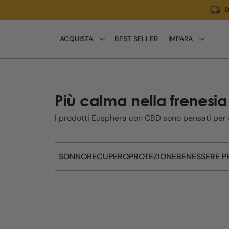
D
Meteen
naar de
content
ACQUISTA
BEST SELLER
IMPARA
Più calma nella frenesi
I prodotti Eusphera con CBD sono pensati per aiu
SONNO
RECUPERO
PROTEZIONE
BENESSERE P