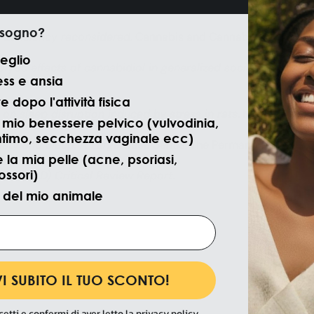
Potential Treatment for Anxiety Disorders
. Neurotherapeutics
isogno?
 deficiency reconsidered
. Cannabis and Cannabinoid Research
isita
eglio
olytic effects of cannabidiol in generalized social anxiety di
ess e ansia
 dopo l'attività fisica
 on sleep disruption induced by stress in rats
. Neuropharmac
il mio benessere pelvico (vulvodinia,
ntimo, secchezza vaginale ecc)
iety and Sleep: A Large Case Series
. The Permanente Journal,
 la mia pelle (acne, psoriasi,
ssori)
iol (CBD) Critical Review Report
.
 del mio animale
I SUBITO IL TUO SCONTO!
cetti e confermi di aver letto la
privacy policy