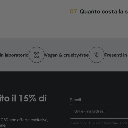
Quanto costa la 
 in laboratorio
Vegan & cruelty‑free
Presenti i
ito il 15% di
E‑mail
l CBD con offerte esclusive,
Inserendo il tuo indirizzo email acce
ale.