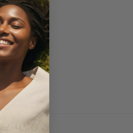
, 12(4), 825–836.
, 1(1), 154–165.
sorder
. Journal of
ology, 62(1), 373–384.
 23, 18–041.