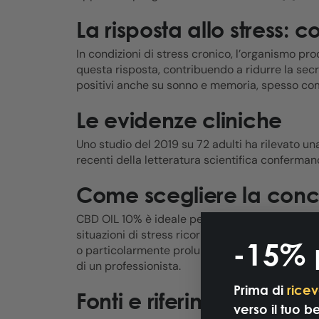
La risposta allo stress: c
In condizioni di stress cronico, l’organismo pro
questa risposta, contribuendo a ridurre la secre
positivi anche su sonno e memoria, spesso com
Le evidenze cliniche
Uno studio del 2019 su 72 adulti ha rilevato una
recenti della letteratura scientifica confermano u
Come scegliere la conc
CBD OIL 10% è ideale per iniziare o per gestir
situazioni di stress ricorrente o iperattivazio
-15% 
o particolarmente prolungato. Il CBD è generalm
di un professionista.
Prima di
ricev
Fonti e riferimenti
verso il tuo b