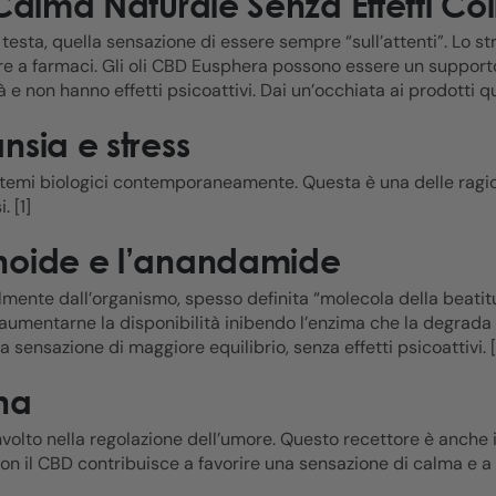
Calma Naturale Senza Effetti Coll
testa, quella sensazione di essere sempre “sull’attenti”. Lo st
rere a farmaci. Gli oli CBD Eusphera possono essere un supporto
e non hanno effetti psicoattivi. Dai un’occhiata ai prodotti qu
nsia e stress
istemi biologici contemporaneamente. Questa è una delle ragion
. [1]
noide e l’anandamide
nte dall’organismo, spesso definita “molecola della beatitud
d aumentarne la disponibilità inibendo l’enzima che la degra
 sensazione di maggiore equilibrio, senza effetti psicoattivi. [
ina
nvolto nella regolazione dell’umore. Questo recettore è anche i
con il CBD contribuisce a favorire una sensazione di calma e a r