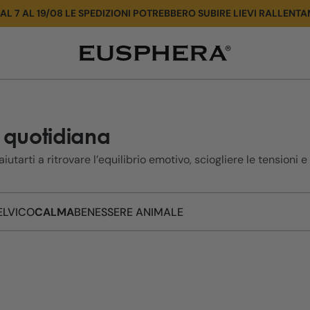
AL 7 AL 19/08 LE SPEDIZIONI POTREBBERO SUBIRE LIEVI RALLENTA
Calma
a quotidiana
tarti a ritrovare l’equilibrio emotivo, sciogliere le tensioni e 
ELVICO
CALMA
BENESSERE ANIMALE