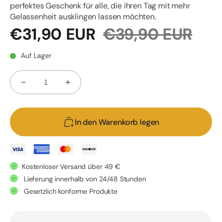
perfektes Geschenk für alle, die ihren Tag mit mehr
Gelassenheit ausklingen lassen möchten.
Verkaufspreis
Normaler
€31,90 EUR
€39,90 EUR
Preis
Auf Lager
Anzahl
Verringere
Erhöhe
die
die
Menge
Menge
In den Warenkorb legen
für
für
Schalf-
Schalf-
Paket
Paket
Kostenloser Versand über 49 €
Lieferung innerhalb von 24/48 Stunden
Gesetzlich konforme Produkte