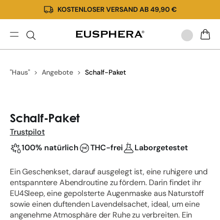
KOSTENLOSER VERSAND AB 49,90 €
Direkt
zum
Inhalt
Schalf-
WARE
Paket
"Haus"
Angebote
Schalf-Paket
Zu
Produktinformationen
Schalf-Paket
springen
Trustpilot
100% natürlich
THC-frei
Laborgetestet
Ein Geschenkset, darauf ausgelegt ist, eine ruhigere und
entspanntere Abendroutine zu fördern. Darin findet ihr
EU4Sleep, eine gepolsterte Augenmaske aus Naturstoff
sowie einen duftenden Lavendelsachet, ideal, um eine
angenehme Atmosphäre der Ruhe zu verbreiten. Ein