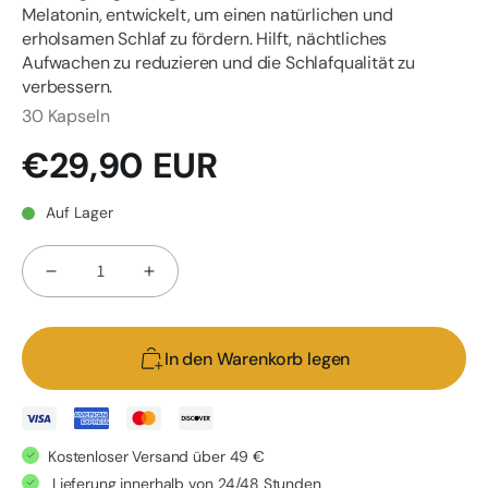
Melatonin, entwickelt, um einen natürlichen und
erholsamen Schlaf zu fördern. Hilft, nächtliches
Aufwachen zu reduzieren und die Schlafqualität zu
verbessern.
30 Kapseln
Normaler
€29,90 EUR
Preis
Auf Lager
Anzahl
Verringere
Erhöhe
die
die
Menge
Menge
In den Warenkorb legen
für
für
EU4SLEEP
EU4SLEEP
-
-
Natürliches
Natürliches
Kostenloser Versand über 49 €
Schlafpräparat
Schlafpräparat
Lieferung innerhalb von 24/48 Stunden