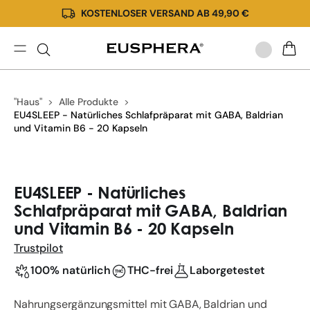
KOSTENLOSER VERSAND AB 49,90 €
Direkt
zum
Inhalt
EU4SLEEP
WARE
Kapseln
|
"Haus"
Alle Produkte
Verbessern
EU4SLEEP - Natürliches Schlafpräparat mit GABA, Baldrian
Sie
und Vitamin B6 - 20 Kapseln
die
Qualität
Ihres
Zu
Schlafes,
Produktinformationen
EU4SLEEP - Natürliches
Schlafen
springen
Schlafpräparat mit GABA, Baldrian
Sie
und Vitamin B6 - 20 Kapseln
besser
Trustpilot
100% natürlich
THC-frei
Laborgetestet
Nahrungsergänzungsmittel mit GABA, Baldrian und