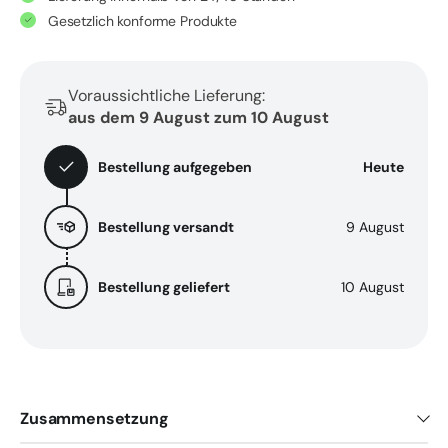
mit
mit
Gesetzlich konforme Produkte
GABA,
GABA,
Baldrian
Baldrian
und
und
Voraussichtliche Lieferung:
Vitamin
Vitamin
aus dem 9 August zum 10 August
B6
B6
-
-
Bestellung aufgegeben
Heute
20
20
Kapseln
Kapseln
Bestellung versandt
9 August
Bestellung geliefert
10 August
Zusammensetzung