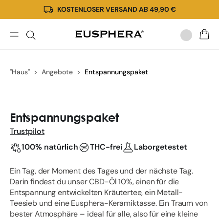
KOSTENLOSER VERSAND AB 49,90 €
Direkt
zum
Inhalt
Entspannungspaket
WARE
"Haus"
Angebote
Entspannungspaket
Zu
Produktinformationen
Entspannungspaket
springen
Trustpilot
100% natürlich
THC-frei
Laborgetestet
Ein Tag, der Moment des Tages und der nächste Tag.
Darin findest du unser CBD-Öl 10%, einen für die
Entspannung entwickelten Kräutertee, ein Metall-
Teesieb und eine Eusphera-Keramiktasse. Ein Traum von
bester Atmosphäre – ideal für alle, also für eine kleine