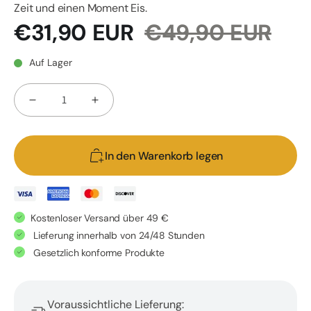
Zeit und einen Moment Eis.
Verkaufspreis
Normaler
€31,90 EUR
€49,90 EUR
Preis
Auf Lager
Anzahl
Verringere
Erhöhe
die
die
Menge
Menge
In den Warenkorb legen
für
für
Entspannungspaket
Entspannungspaket
Kostenloser Versand über 49 €
Lieferung innerhalb von 24/48 Stunden
Gesetzlich konforme Produkte
Voraussichtliche Lieferung: