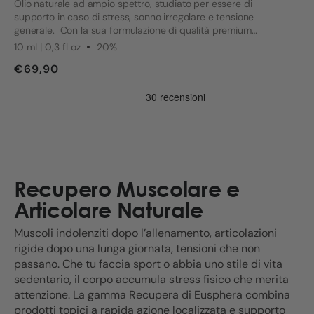
Olio naturale ad ampio spettro, studiato per essere di
supporto in caso di stress, sonno irregolare e tensione
generale. Con la sua formulazione di qualità premium
verificata da test indipendenti, favorisce equilibrio e
10 mL| 0,3 fl oz
20%
benessere ogni giorno.
€69,90
Recupero Muscolare e
Articolare Naturale
Muscoli indolenziti dopo l’allenamento, articolazioni
rigide dopo una lunga giornata, tensioni che non
passano. Che tu faccia sport o abbia uno stile di vita
sedentario, il corpo accumula stress fisico che merita
attenzione. La gamma Recupera di Eusphera combina
prodotti topici a rapida azione localizzata e supporto