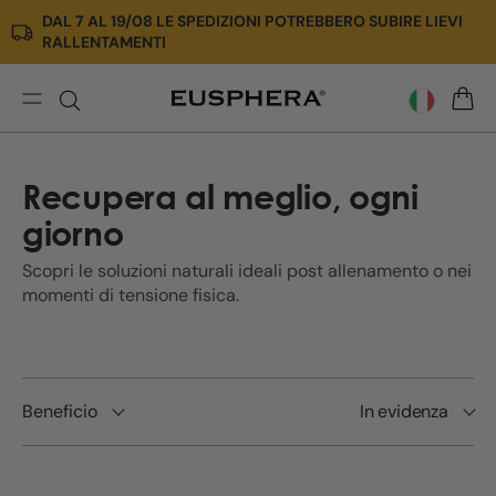
DAL 7 AL 19/08 LE SPEDIZIONI POTREBBERO SUBIRE LIEVI
Vai
RALLENTAMENTI
direttamente
ai
contenuti
Recupera
CARR
Recupera al meglio, ogni
giorno
Scopri le soluzioni naturali ideali post allenamento o nei
momenti di tensione fisica.
Beneficio
In evidenza