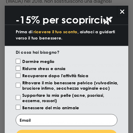
(WADA) nel 2018. Non sostituiscono una diagnosi
medica. [5]
-15% per scoprirci🌿
Fonti e riferimenti
Prima di
ricevere il tuo sconto
, aiutaci a guidarti
[1] McCartney D, et al. (2020).
Cannabidiol and Sports
verso il tuo benessere.
Performance: a Narrative Review of Relevant Evidence
and Recommendations for Future Research
. Sports
Medicine Open, 6(1), 27.
Di cosa hai bisogno?
Motivazione Visita
Dormire meglio
[2] Hammell DC, et al. (2016).
Transdermal cannabidiol
Ridurre stress e ansia
reduces inflammation and pain-related behaviours in
Recuperare dopo l'attività fisica
a rat model of arthritis
. European Journal of Pain,
Ritrovare il mio benessere pelvico (vulvodinia,
20(6), 936–948.
bruciore intimo, secchezza vaginale ecc)
Supportare la mia pelle (acne, psoriasi,
[3] Nagarkatti P, et al. (2009).
Cannabinoids as novel
eczema, rossori)
anti-inflammatory drugs
. Future Medicinal Chemistry,
Benessere del mio animale
1(7), 1333–1349.
Email
[4] Linares IMP, et al. (2019).
No Acute Effects of
Cannabidiol on the Sleep-Wake Cycle of Healthy