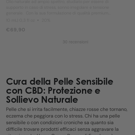
Olio naturale ad ampio spettro, studiato per essere di
supporto in caso di stress, sonno irregolare e tensione
generale. Con la sua formulazione di qualità premium
verificata da test indipendenti, favorisce equilibrio e
10 mL| 0,3 fl oz
20%
benessere ogni giorno.
€69,90
Cura della Pelle Sensibile
con CBD: Protezione e
Sollievo Naturale
Pelle che si irrita facilmente, chiazze rosse che tornano,
eczema che peggiora con lo stress. Chi ha una pelle
sensibile o con condizioni croniche sa quanto sia
difficile trovare prodotti efficaci senza aggravare la