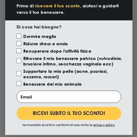
Prima di
ricevere il tuo sconto
, aiutaci a guidarti
[2] Atalay S, et al. (2019).
Antioxidative and Anti-
verso il tuo benessere.
Inflammatory Properties of Cannabidiol
. Antioxidants,
9(1), 21.
Di cosa hai bisogno?
Motivazione Visita
Dormire meglio
[3] Bruni N, et al. (2018).
Cannabidiol (CBD) as a
Ridurre stress e ansia
Promising Anti-Inflammatory Drug
. Molecules, 23(3),
Recuperare dopo l'attività fisica
684.
Ritrovare il mio benessere pelvico (vulvodinia,
bruciore intimo, secchezza vaginale ecc)
[4] Olejnik A, et al. (2012).
Active compounds release
Supportare la mia pelle (acne, psoriasi,
from semisolid dosage forms
. Journal of
eczema, rossori)
Pharmaceutical Sciences, 101(11), 4032–4045.
Benessere del mio animale
[5] World Health Organization. (2018).
Cannabidiol
Email
(CBD) Critical Review Report
RICEVI SUBITO IL TUO SCONTO!
Iscrivendoti accetti e confermi di aver letto la
privacy policy