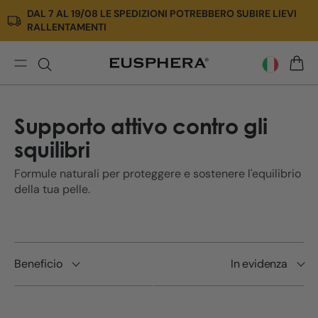
DAL 7 AL 19/08 LE SPEDIZIONI POTREBBERO SUBIRE LIEVI
Vai
RALLENTAMENTI
direttamente
ai
contenuti
Proteggi
CARR
Supporto attivo contro gli
squilibri
Formule naturali per proteggere e sostenere l'equilibrio
della tua pelle.
Beneficio
In evidenza