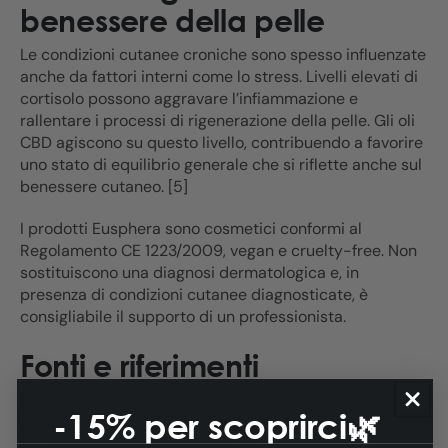
benessere della pelle
Le condizioni cutanee croniche sono spesso influenzate
anche da fattori interni come lo stress. Livelli elevati di
cortisolo possono aggravare l’infiammazione e
rallentare i processi di rigenerazione della pelle. Gli oli
CBD agiscono su questo livello, contribuendo a favorire
uno stato di equilibrio generale che si riflette anche sul
benessere cutaneo. [5]
I prodotti Eusphera sono cosmetici conformi al
Regolamento CE 1223/2009, vegan e cruelty-free. Non
sostituiscono una diagnosi dermatologica e, in
presenza di condizioni cutanee diagnosticate, è
consigliabile il supporto di un professionista.
Fonti e riferimenti
[1] Toth KF, et al. (2019).
Cannabinoid Signaling in the
-15% per scoprirci🌿
Skin: Therapeutic Potential of the Skin
Endocannabinoid System
. Molecules, 24(5), 918.