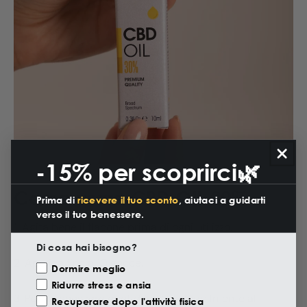
-15% per scoprirci🌿
Come usare CBD OIL 20%
Prima di
ricevere il tuo sconto
, aiutaci a guidarti
verso il tuo benessere.
1. Agita bene il flacone prima di ogni utilizzo.
Di cosa hai bisogno?
2. Applica fino a 10 gocce.
Motivazione Visita
Dormire meglio
Ridurre stress e ansia
3. Per il benessere quotidiano: preferibilmente al
Recuperare dopo l'attività fisica