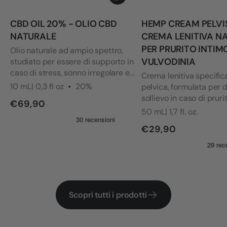
CBD OIL 20% - OLIO CBD
HEMP CREAM PELVI
NATURALE
CREMA LENITIVA N
PER PRURITO INTIM
Olio naturale ad ampio spettro,
VULVODINIA
studiato per essere di supporto in
caso di stress, sonno irregolare e
Crema lenitiva specifica
tensione generale. Con la sua
10 mL| 0,3 fl oz
20%
pelvica, formulata per 
formulazione di qualità premium
sollievo in caso di prurit
€69,90
verificata da test indipendenti,
bruciore e secchezza a
50 mL| 1,7 fl. oz.
favorisce equilibrio e benessere
aree più sensibili. La fo
ogni giorno.
€29,90
stata sviluppata tenen
delle esigenze di chi c
vulvodinia e altri disagi 
Scopri tutti i prodotti