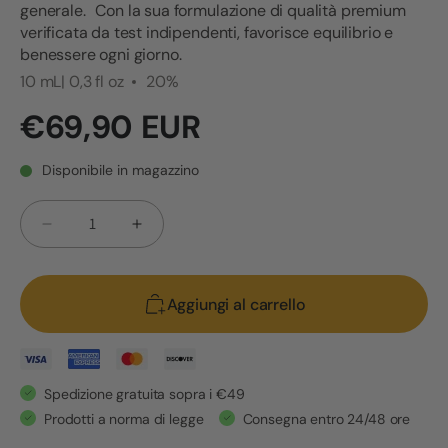
generale. Con la sua formulazione di qualità premium
verificata da test indipendenti, favorisce equilibrio e
benessere ogni giorno.
10 mL| 0,3 fl oz
20%
Prezzo
€69,90 EUR
di
listino
Disponibile in magazzino
Quantità
Diminuisci
Aumenta
quantità
quantità
per
per
Aggiungi al carrello
CBD
CBD
OIL
OIL
20%
20%
-
-
Spedizione gratuita sopra i €49
Olio
Olio
Prodotti a norma di legge
Consegna entro 24/48 ore
CBD
CBD