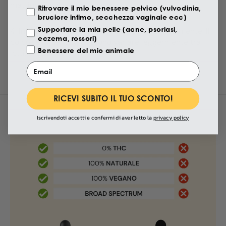
mattino. Per il sonno: la sera.
Ritrovare il mio benessere pelvico (vulvodinia,
bruciore intimo, secchezza vaginale ecc)
Supportare la mia pelle (acne, psoriasi,
4. Inizia dalla dose minima e aumenta gradualmente. Il
eczema, rossori)
colore e la densità possono variare leggermente tra
Benessere del mio animale
lotti: è normale.
Email
RICEVI SUBITO IL TUO SCONTO!
Iscrivendoti accetti e confermi di aver letto la
privacy policy