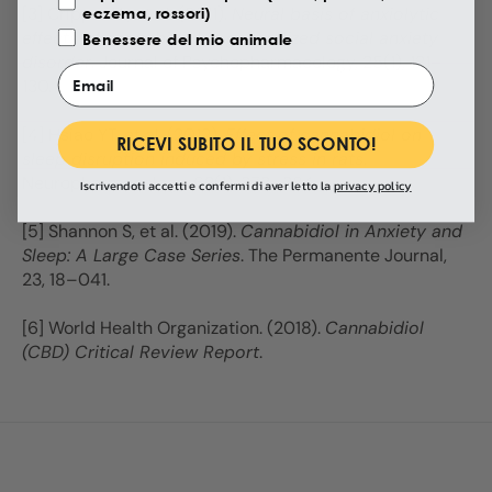
eczema, rossori)
[3] Crippa JA, et al. (2011).
Neural basis of anxiolytic
effects of cannabidiol in generalized social anxiety
Benessere del mio animale
disorder
. Journal of Psychopharmacology, 25(1), 121–
Email
130.
[4] Hsiao YT, et al. (2012).
Effect of cannabidiol on
RICEVI SUBITO IL TUO SCONTO!
sleep disruption induced by stress in rats
.
Neuropharmacology, 62(1), 373–384.
Iscrivendoti accetti e confermi di aver letto la
privacy policy
[5] Shannon S, et al. (2019).
Cannabidiol in Anxiety and
Sleep: A Large Case Series
. The Permanente Journal,
23, 18–041.
[6] World Health Organization. (2018).
Cannabidiol
(CBD) Critical Review Report
.