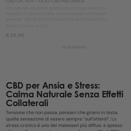
CBD OIL 10% - OLIO CBD NATURALE
Olio naturale ad ampio spettro, studiato per essere di
supporto in caso di stress, sonno irregolare e tensione
generale. Con la sua formulazione di qualità premium
verificata da test indipendenti, favorisce equilibrio e
10 mL| 0,3 fl oz
10%
benessere ogni giorno.
€39,90
CBD per Ansia e Stress:
Calma Naturale Senza Effetti
Collaterali
Tensione che non passa, pensieri che girano in testa,
quella sensazione di essere sempre “sull’attenti”. Lo
stress cronico è uno dei malesseri più diffusi, e spesso