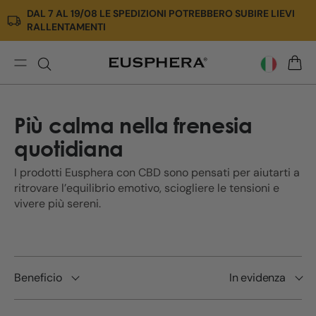
DAL 7 AL 19/08 LE SPEDIZIONI POTREBBERO SUBIRE LIEVI
Vai
RALLENTAMENTI
direttamente
ai
contenuti
Calma
CARR
Più calma nella frenesia
quotidiana
I prodotti Eusphera con CBD sono pensati per aiutarti a
ritrovare l’equilibrio emotivo, sciogliere le tensioni e
vivere più sereni.
Beneficio
In evidenza