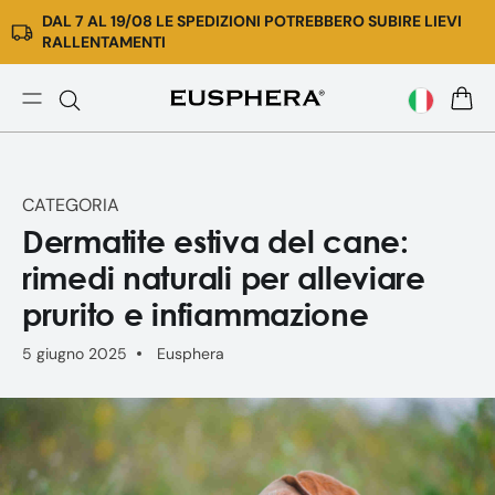
DAL 7 AL 19/08 LE SPEDIZIONI POTREBBERO SUBIRE LIEVI
Vai
RALLENTAMENTI
direttamente
ai
contenuti
Dermatite
CARR
estiva
cane:
rimedi
CATEGORIA
naturali
Dermatite estiva del cane:
rimedi naturali per alleviare
prurito e infiammazione
5 giugno 2025
Eusphera