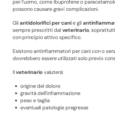
per l’uomo, come ibuprofene o paracetamolo,
possono causare gravi complicazioni.
Gli
antidolorifici per cani
e gli
antinfiammat
sempre prescritti dal
veterinario
, soprattutt
con principio attivo specifico.
Esistono antinfiammatori per cani con o sen
dovrebbero essere utilizzati solo previo con
Il
veterinario
valuterà:
origine del dolore
gravità dell’infiammazione
peso e taglia
eventuali patologie pregresse