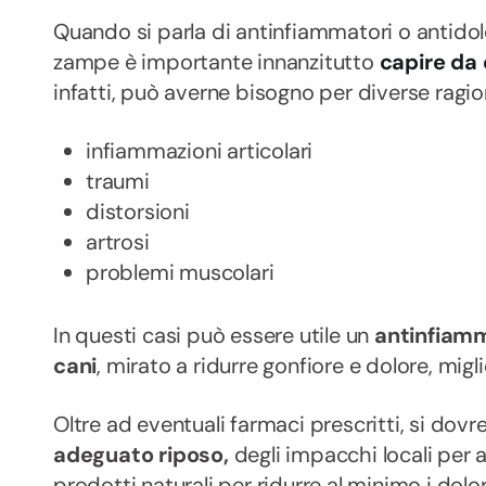
Quando si parla di
antinfiammatori o antidolo
zampe è importante innanzitutto
capire da 
infatti, può averne bisogno per diverse ragio
infiammazioni articolari
traumi
distorsioni
artrosi
problemi muscolari
In questi casi può essere utile un
antinfiamm
cani
, mirato a ridurre gonfiore e dolore, migl
Oltre ad eventuali farmaci prescritti, si dov
adeguato riposo,
degli impacchi locali per al
prodotti naturali per ridurre al minimo i dolor