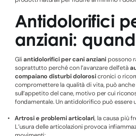
Antidolorifici p
anziani: quan
Gli
antidolorifici per cani anziani
possono ra
soprattutto perché con l’avanzare dell’età
a
compaiano disturbi dolorosi
cronici o ricorr
compromettere la qualità di vita, può anche in
sull’appetito del cane, motivo per cui ricono
fondamentale. Un antidolorifico può essere uti
•
Artrosi e problemi articolari
, la causa più f
L’usura delle articolazioni provoca infiammazio
movimenti;