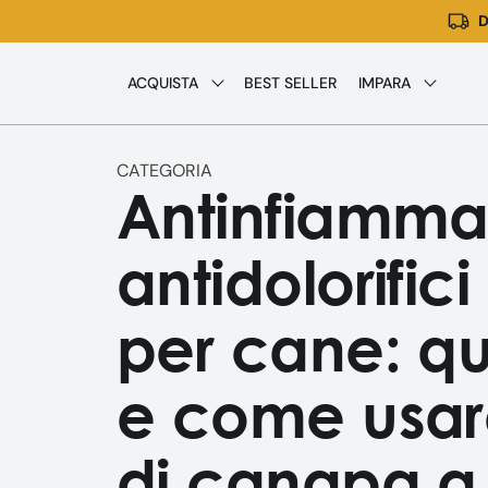
D
Vai
direttamente
ai
ACQUISTA
BEST SELLER
IMPARA
contenuti
CATEGORIA
Antinfiammat
antidolorifici
per cane: qu
e come usare
di canapa a