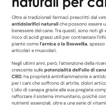
naturali per c
Oltre ai tradizionali farmaci prescritti dal ve
antidolorifici naturali
che possono essere util
benessere del cane. Tra questi, sono noti gli ef
ricco di acidi grassi utili per contrastare l’i
piante come
l’arnica o la Boswellia
, spesso 
articolari e muscolari.
Negli ultimi anni, però, l’attenzione della ric
crescente sulle
potenzialità dell’olio di ca
CBD
, ha proprietà antinfiammatorie e antido
per i cani che soffrono di artrite, dolori artic
L'olio di canapa grazie alla sua pregiata co
rafforzare il sistema immunitario, poiché con
nutrienti essenziali, oltre a una serie di vitam