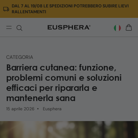
DAL 7 AL 19/08 LE SPEDIZIONI POTREBBERO SUBIRE LIEVI
Vai
RALLENTAMENTI
direttamente
ai
contenuti
Barriera
CARR
Cutanea:
Funzioni,
Problemi
CATEGORIA
e
Barriera cutanea: funzione,
Soluzioni
per
problemi comuni e soluzioni
Ripararla
efficaci per ripararla e
mantenerla sana
15 aprile 2026
Eusphera