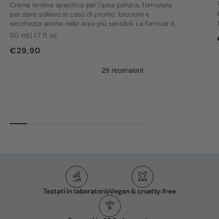
Crema lenitiva specifica per l’area pelvica, formulata
per dare sollievo in caso di prurito, bruciore e
secchezza anche nelle aree più sensibili. La formula è
stata sviluppata tenendo conto delle esigenze di chi
50 mL| 1,7 fl. oz.
convive con vulvodinia e altri disagi intimi.
€29,90
Testati in laboratorio
Vegan & cruelty‑free