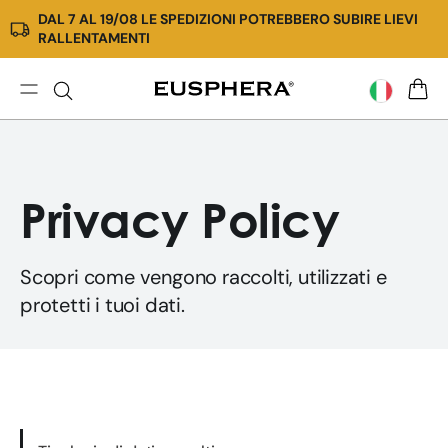
DAL 7 AL 19/08 LE SPEDIZIONI POTREBBERO SUBIRE LIEVI
Vai
RALLENTAMENTI
direttamente
ai
contenuti
Privacy
CARR
Policy
Privacy Policy
Scopri come vengono raccolti, utilizzati e
protetti i tuoi dati.