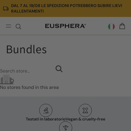
DAL 7 AL 19/08 LE SPEDIZIONI POTREBBERO SUBIRE LIEVI
Vai
RALLENTAMENTI
direttamente
ai
contenuti
Bundles
CARR
Bundles
No stores found in this area
Testati in laboratorio
Vegan & cruelty‑free