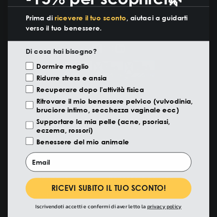
Prima di
ricevere il tuo sconto
, aiutaci a guidarti
verso il tuo benessere.
Di cosa hai bisogno?
Motivazione Visita
Dormire meglio
Ridurre stress e ansia
Recuperare dopo l'attività fisica
Ritrovare il mio benessere pelvico (vulvodinia,
bruciore intimo, secchezza vaginale ecc)
PRODOTTI
BENEFICI
Supportare la mia pelle (acne, psoriasi,
eczema, rossori)
Oli CBD
Sonno
Benessere del mio animale
Creme con CBD
Recupero
Email
Integratori
Calma
Linea veterinaria
Benessere pelvico
RICEVI SUBITO IL TUO SCONTO!
Tutti i prodotti
Protezione
Iscrivendoti accetti e confermi di aver letto la
privacy policy
Benessere animale