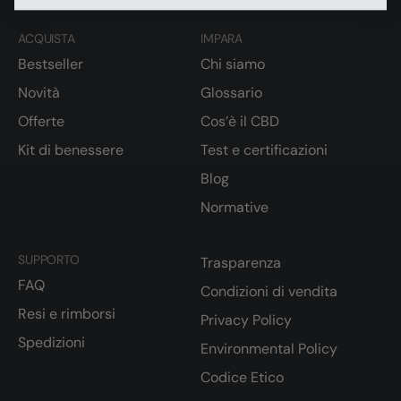
ACQUISTA
IMPARA
Bestseller
Chi siamo
Novità
Glossario
Offerte
Cos’è il CBD
Kit di benessere
Test e certificazioni
Blog
Normative
SUPPORTO
Trasparenza
FAQ
Condizioni di vendita
Resi e rimborsi
Privacy Policy
Spedizioni
Environmental Policy
Codice Etico