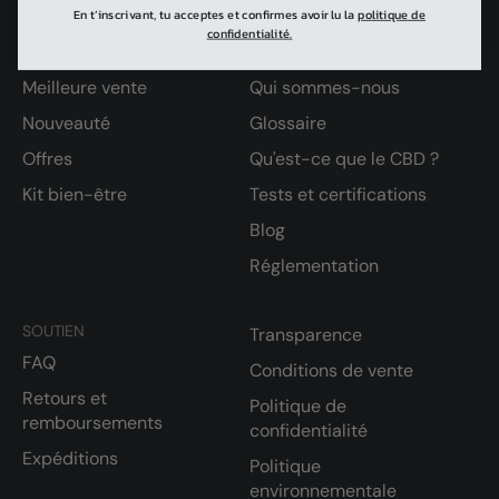
En t’inscrivant, tu acceptes et confirmes avoir lu la
politique de
confidentialité.
ACHETER
APPRENDRE
Meilleure vente
Qui sommes-nous
Nouveauté
Glossaire
Offres
Qu'est-ce que le CBD ?
Kit bien-être
Tests et certifications
Blog
Réglementation
SOUTIEN
Transparence
FAQ
Conditions de vente
Retours et
Politique de
remboursements
confidentialité
Expéditions
Politique
environnementale