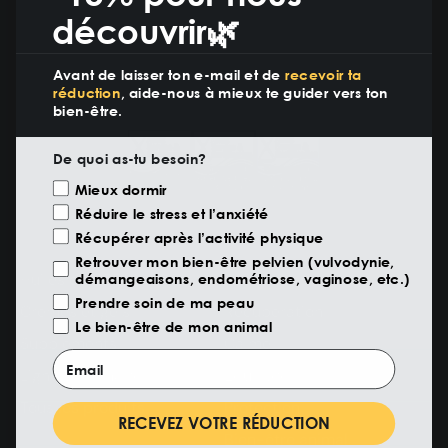
découvrir🌿
Avant de laisser ton e-mail et de
recevoir ta
réduction
, aide-nous à mieux te guider vers ton
bien-être.
De quoi as-tu besoin?
Motivazione Visita
Mieux dormir
Réduire le stress et l’anxiété
Récupérer après l’activité physique
PRODUITS
AVANTAGES
Retrouver mon bien-être pelvien (vulvodynie,
Huiles de CBD
Sommeil
démangeaisons, endométriose, vaginose, etc.)
Prendre soin de ma peau
Crèmes et gels
Récupération
Le bien-être de mon animal
Suppléments
Calme
Email
Ligne vétérinaire
Équilibre
Tous les produits
Protection
RECEVEZ VOTRE RÉDUCTION
Bien-être animal