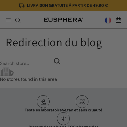
LIVRAISON GRATUITE À PARTIR DE 49,90 €
Ignorer
et passer
au
contenu
Redirection
PANIE
du
blog
Redirection du blog
No stores found in this area
Testé en laboratoire
Vegan et sans cruauté