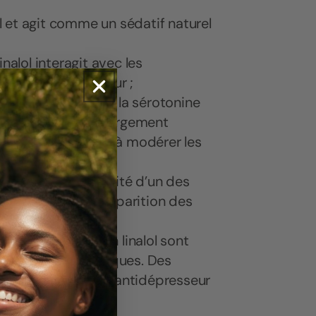
il et agit comme un sédatif naturel
 linalol interagit avec les
ception de la douleur ;
ité des récepteurs de la sérotonine
lle de lavande est largement
l aiderait également à modérer les
cité d’inhiber l’activité d’un des
tabilité et de l’apparition des
s plantes riches en linalol sont
eurs et d'anxiolytiques. Des
écule agit comme antidépresseur