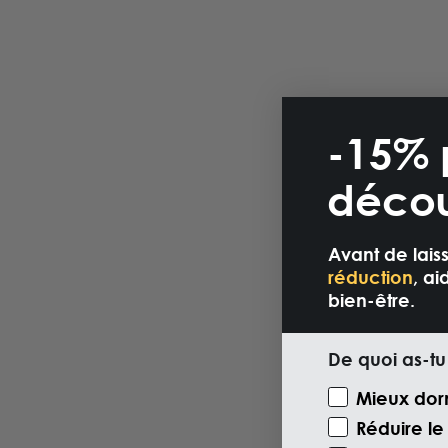
-15% 
décou
Avant de lais
réduction
, a
bien-être.
De quoi as-tu
Motivazione V
Mieux dor
Réduire le 