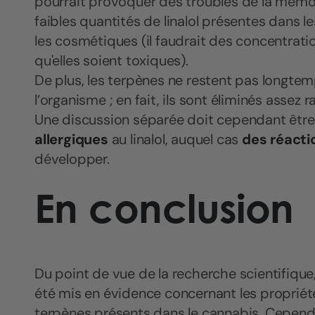
pourrait provoquer des troubles de la mémoir
faibles quantités de linalol présentes dans le
les cosmétiques (il faudrait des concentrat
qu'elles soient toxiques).
De plus, les terpènes ne restent pas longtem
l’organisme ; en fait, ils sont éliminés assez
Une discussion séparée doit cependant êtr
allergiques
au linalol, auquel cas
des réacti
développer.
En conclusion
Du point de vue de la recherche scientifique
été mis en évidence concernant les propriété
terpènes présents dans le cannabis. Cependa