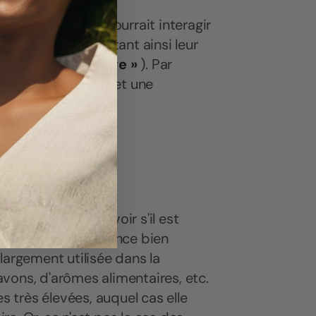
 que le linalol pourrait interagir
annabis, augmentant ainsi leur
« effet d'entourage »
). Par
ien entre le linalol et une
BD.
 nocif ?
u linalol
est de savoir s'il est
 : c'est une substance bien
t largement utilisée dans la
vons, d'arômes alimentaires, etc.
s très élevées, auquel cas elle