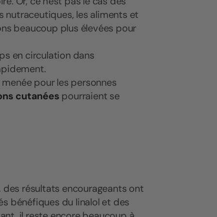
e. Or, ce n'est pas le cas des
s nutraceutiques, les aliments et
ions beaucoup plus élevées pour
ps en circulation dans
 rapidement.
e menée pour les personnes
ons cutanées
pourraient se
, des résultats encourageants ont
s bénéfiques du linalol et des
nt, il reste encore beaucoup à