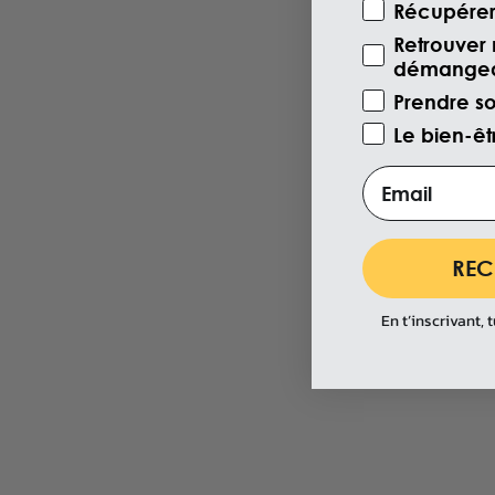
Récupérer 
Retrouver 
démangeai
Prendre s
Le bien-ê
Email
REC
En t’inscrivant, 