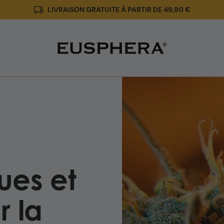
LIVRAISON GRATUITE À PARTIR DE 49,90 €
Linalol
:
propriétés
et
bienfaits
pour
la
santé
ues et
r la