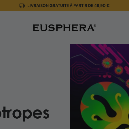
LIVRAISON GRATUITE À PARTIR DE 49,90 €
Quels
sont
les
effets
psychotropes
?
otropes