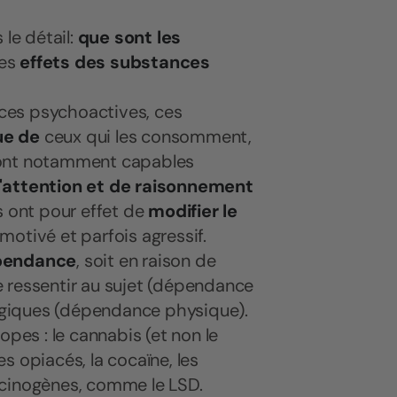
 le détail:
que sont les
les
effets des substances
ces psychoactives, ces
ue de
ceux qui les consomment,
sont notamment capables
d'attention et de raisonnement
s ont pour effet de
modifier le
émotivé et parfois agressif.
pendance
, soit en raison de
re ressentir au sujet (dépendance
logiques (dépendance physique).
es : le cannabis (et non le
s opiacés, la cocaïne, les
ucinogènes, comme le LSD.