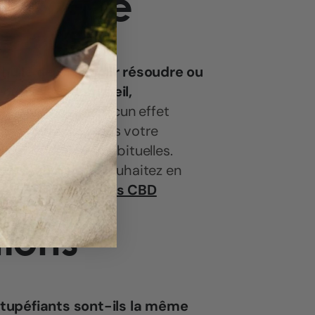
la santé
l'huile de
CBD
pour résoudre ou
troubles du sommeil,
e ! Le CBD n'aura aucun effet
er et n'affectera pas votre
es quotidiennes habituelles.
ions, ou si vous souhaitez en
ues de
nos
produits CBD
tions
stupéfiants sont-ils la même