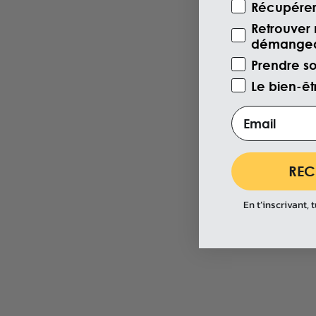
Récupérer 
Retrouver 
démangeai
Prendre s
Le bien-ê
Email
REC
En t’inscrivant, 