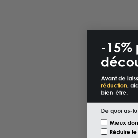
-15% 
décou
Avant de lais
réduction
, a
bien-être.
De quoi as-tu
Motivazione V
Mieux dor
Réduire le 