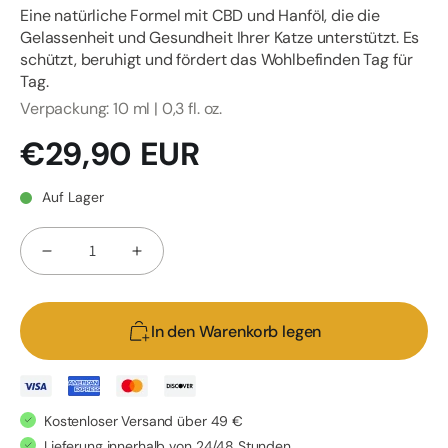
Eine natürliche Formel mit CBD und Hanföl, die die
Gelassenheit und Gesundheit Ihrer Katze unterstützt. Es
schützt, beruhigt und fördert das Wohlbefinden Tag für
Tag.
Verpackung: 10 ml | 0,3 fl. oz.
Normaler
€29,90 EUR
Preis
Auf Lager
Anzahl
Verringere
Erhöhe
die
die
Menge
Menge
In den Warenkorb legen
für
für
EU4CAT
EU4CAT
-
-
Natürliches
Natürliches
Kostenloser Versand über 49 €
Beruhigungsöl
Beruhigungsöl
Lieferung innerhalb von 24/48 Stunden