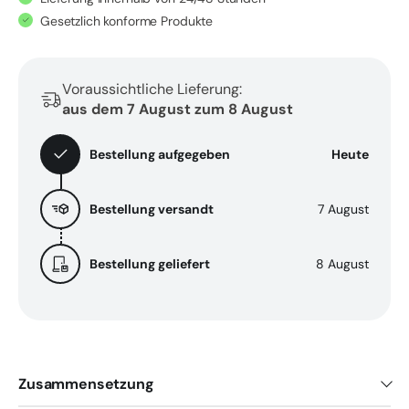
für
für
Gesetzlich konforme Produkte
Katzen,
Katzen,
reich
reich
an
an
Voraussichtliche Lieferung:
Vitaminen
Vitaminen
aus dem 7 August zum 8 August
-
-
10
10
Bestellung aufgegeben
Heute
ml
ml
Bestellung versandt
7 August
Bestellung geliefert
8 August
Zusammensetzung