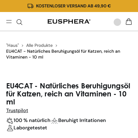
KOSTENLOSER VERSAND AB 49,90 €
Direkt
zum
Inhalt
EU4CAT
WARE
kaufen
-
"Haus"
Alle Produkte
Öle
EU4CAT - Natürliches Beruhigungsöl für Katzen, reich an
mit
Vitaminen - 10 ml
Hanf
für
Katzen
Zu
|
Produktinformationen
EU4CAT - Natürliches Beruhigungsöl
Eusphera
springen
für Katzen, reich an Vitaminen - 10
ml
Trustpilot
100 % natürlich
Beruhigt Irritationen
Laborgetestet