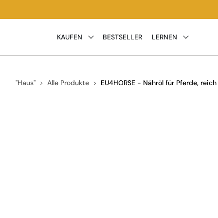
Direkt
zum
Inhalt
KAUFEN
BESTSELLER
LERNEN
"Haus"
Alle Produkte
EU4HORSE - Nähröl für Pferde, reich
Zu
Produktinformationen
springen