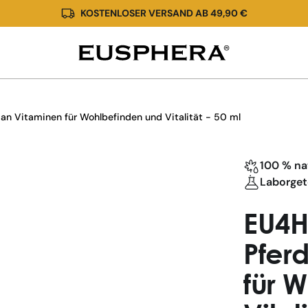
KOSTENLOSER VERSAND AB 49,90 €
EU4HORSE
kaufen
-
 an Vitaminen für Wohlbefinden und Vitalität - 50 ml
Öle
mit
CBD
100 % na
Laborget
|
Eusphera
EU4H
Pfer
für 