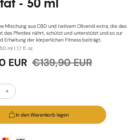
ität - 50 ml
che Mischung aus CBD und nativem Olivenöl extra, die das
t des Pferdes nährt, schützt und unterstützt und so zur
 Erhaltung der körperlichen Fitness beiträgt.
 ml | 1,7 fl. oz.
reis
Normaler
0 EUR
€139,90 EUR
Preis
ere
Erhöhe
die
Menge
In den Warenkorb legen
für
SE
EU4HORSE
-