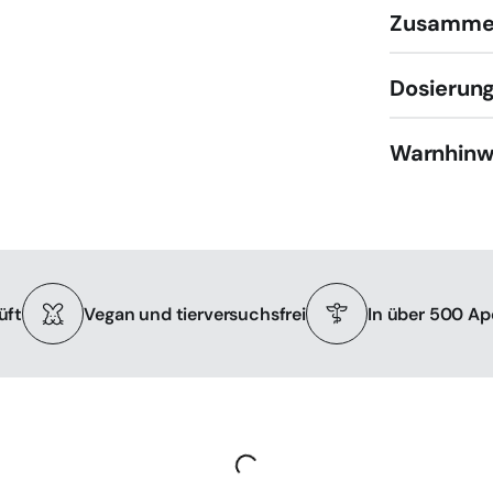
Zusamme
Dosierun
Warnhinw
üft
Vegan und tierversuchsfrei
In über 500 Ap