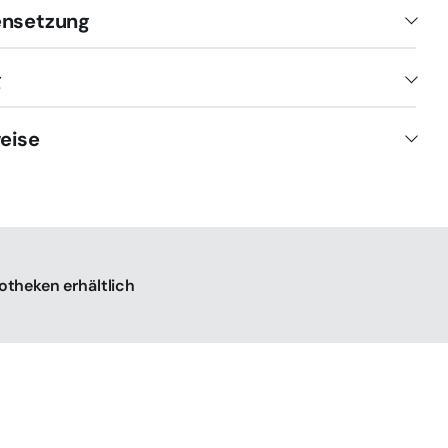
nsetzung
g
eise
otheken erhältlich