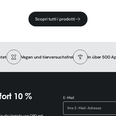
Scopri tutti i prodotti
tet
Vegan und tierversuchsfrei
In über 500 A
ort 10 %
E-Mail
e die Vorteile von CBD mit