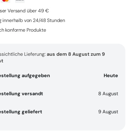
Nähröl
für
ser Versand über 49 €
Pferde,
g innerhalb von 24/48 Stunden
reich
ch konforme Produkte
an
en
Vitaminen
für
inden
Wohlbefinden
sichtliche Lieferung:
aus dem 8 August zum 9
st
und
Vitalität
estellung aufgegeben
Heute
-
50
ml
estellung versandt
8 August
stellung geliefert
9 August