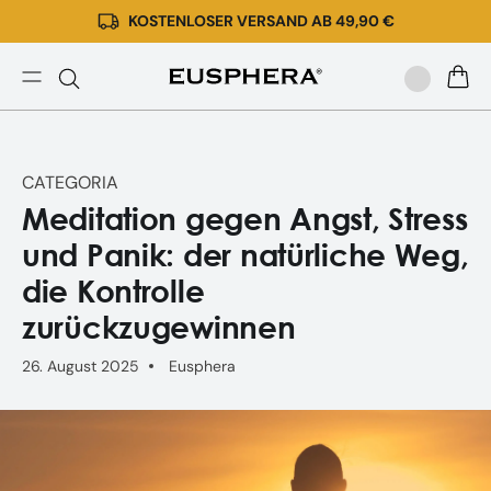
KOSTENLOSER VERSAND AB 49,90 €
Direkt
zum
Inhalt
Meditation
WARE
gegen
Angst,
Stress
CATEGORIA
und
Meditation gegen Angst, Stress
Panikattacken
und Panik: der natürliche Weg,
die Kontrolle
zurückzugewinnen
26. August 2025
Eusphera